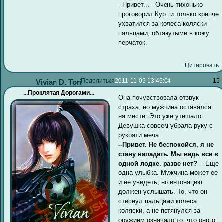
- Привет... - Очень тихонько
проговорил Курт и только крепче
ухватился за колеса коляски
пальцами, обтянутыми в кожу
перчаток.
Цитировать
Поделиться
2011-11-05 13:45:04
15
Vivian D. Tori
...Проклятая Дорогами...
Она почувствовала отзвук
страха, но мужчина оставался
на месте. Это уже утешало.
Девушка совсем убрала руку с
рукояти меча.
--Привет. Не беспокойся, я не
стану нападать. Мы ведь все в
одной лодке, разве нет?
-- Еще
одна улыбка. Мужчина может ее
и не увидеть, но интонацию
должен услышать. То, что он
стиснул пальцами колеса
коляски, а не потянулся за
оружием означало то, что оного