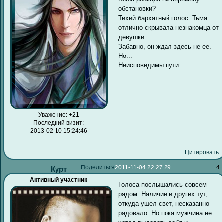
обстановки?
Тихий бархатный голос. Тьма
отлично скрывала незнакомца от
девушки.
Забавно, он ждал здесь не ее.
Но...
Неисповедимы пути.
Уважение:
+21
Последний визит:
2013-02-10 15:24:46
Цитировать
Поделиться
2011-11-04 22:27:29
4
Курт
Активный участник
Голоса послышались совсем
рядом. Наличие и других тут,
откуда ушел свет, несказанно
радовало. Но пока мужчина не