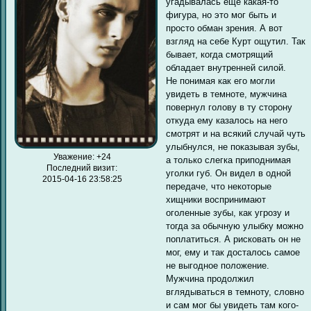
угадывалась еще какая-то
фигура, но это мог быть и
просто обман зрения. А вот
взгляд на себе Курт ощутил. Так
бывает, когда смотрящий
обладает внутренней силой.
Не понимая как его могли
увидеть в темноте, мужчина
повернул голову в ту сторону
откуда ему казалось на него
смотрят и на всякий случай чуть
улыбнулся, не показывая зубы,
Уважение:
+24
а только слегка приподнимая
Последний визит:
уголки губ. Он видел в одной
2015-04-16 23:58:25
передаче, что некоторые
хищники воспринимают
оголенные зубы, как угрозу и
тогда за обычную улыбку можно
поплатиться. А рисковать он не
мог, ему и так досталось самое
не выгодное положение.
Мужчина продолжил
вглядываться в темноту, словно
и сам мог бы увидеть там кого-