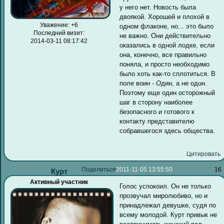
у него нет. Новость была
двоякой. Хорошей и плохой в
Уважение:
+6
одном флаконе, но... это было
Последний визит:
не важно. Они действительно
2014-03-11 08:17:42
оказались в одной лодке, если
она, конечно, все правильно
поняла, и просто необходимо
было хоть как-то сплотиться. В
поле воин -
О
дин, а не од
и
н.
Поэтому еще один осторожный
шаг в сторону наиболее
безопасного и готового к
контакту представителю
собравшегося здесь общества.
Цитировать
Поделиться
2011-11-05 13:55:50
16
Курт
Активный участник
Голос успокоил. Он не только
прозвучал миролюбиво, но и
принадлежал девушке, судя по
всему молодой. Курт привык не