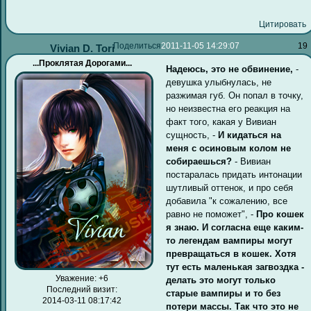
Цитировать
Поделиться
2011-11-05 14:29:07
19
Vivian D. Tori
...Проклятая Дорогами...
Надеюсь, это не обвинение,
-
девушка улыбнулась, не
разжимая губ. Он попал в точку,
но неизвестна его реакция на
факт того, какая у Вивиан
сущность, -
И кидаться на
меня с осиновым колом не
собираешься?
- Вивиан
постаралась придать интонации
шутливый оттенок, и про себя
добавила "к сожалению, все
равно не поможет", -
Про кошек
я знаю. И согласна еще каким-
то легендам вампиры могут
превращаться в кошек. Хотя
тут есть маленькая загвоздка -
Уважение:
+6
делать это могут только
Последний визит:
старые вампиры и то без
2014-03-11 08:17:42
потери массы. Так что это не