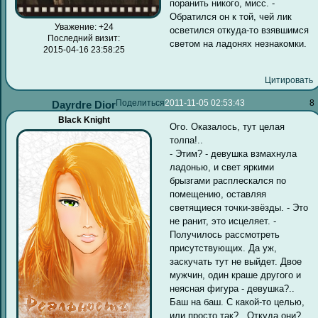
поранить никого, мисс. -
Обратился он к той, чей лик
Уважение:
+24
осветился откуда-то взявшимся
Последний визит:
светом на ладонях незнакомки.
2015-04-16 23:58:25
Цитировать
Поделиться
2011-11-05 02:53:43
8
Dayrdre Dior
Black Knight
Ого. Оказалось, тут целая
толпа!..
- Этим? - девушка взмахнула
ладонью, и свет яркими
брызгами расплескался по
помещению, оставляя
светящиеся точки-звёзды. - Это
не ранит, это исцеляет. -
Получилось рассмотреть
присутствующих. Да уж,
заскучать тут не выйдет. Двое
мужчин, один краше другого и
неясная фигура - девушка?..
Баш на баш. С какой-то целью,
или просто так?.. Откуда они?..