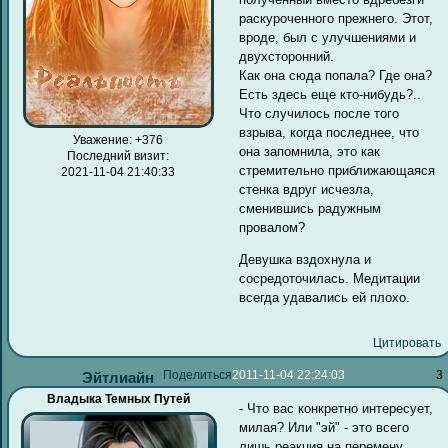
раскуроченного прежнего. Этот,
вроде, был с улучшениями и
двухсторонний.
Как она сюда попала? Где она?
Есть здесь еще кто-нибудь?..
Что случилось после того
взрыва, когда последнее, что
Уважение:
+376
она запомнила, это как
Последний визит:
стремительно приближающаяся
2021-11-04 21:40:33
стенка вдруг исчезла,
сменившись радужным
провалом?
Девушка вздохнула и
сосредоточилась. Медитации
всегда удавались ей плохо.
Цитировать
Поделиться
2011-11-04 22:24:03
3
Эйтлиайн
Владыка Темных Путей
- Что вас конкретно интересует,
милая? Или "эй" - это всего
лишь реакция на перемену