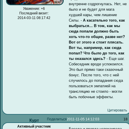
внутренне содрогнулась. Нет, не
Уважение:
+6
было и не будет для мага
Последний визит:
худшей кары, чем лишение
2014-03-11 08:17:42
Силы. -
А касательно того, как
выбраться... В том, как мы
сюда попали должно быть
хоть что-то общее, разве нет?
Вот от этого и стоит плясать.
Вот ты, например, как сюда
попал? Что было до того, как
ты оказался здесь?
- Еще шаг.
Собеседник вроде успокоился.
Это был прямо таки сказочный
бонус. После того, что с ней
случилось до попадания сюда
пользоваться эмпатией на
трансляцию не стоило - могли
быть побочные эффекты.
Цитировать
Поделиться
2011-11-05 14:12:03
18
Курт
Активный участник
Беседа и правда успокаивала