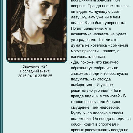
воспринимать женский пол
всерьез. Правда после того, как
он видел колдующую свет
девушку, ему уже ни в чем
нельзя было быть уверенным.
Но вот заявление, что
незнакомка нападать не будет
уже радовало. Так ли это
думать не хотелось - сомнения
могут привести к панике, а
паниковать нельзя.
- Да, похоже, что каким-то
Уважение:
+24
образом тут собрались не
Последний визит:
знакомые люди и теперь нужно
2015-04-16 23:58:25
подумать, как отсюда
выбираться. - И уже не
решительно уточнил. - Ты и
правда видишь в темноте? - В
голосе прозвучало больше
смущение, чем недоверие.
Курту было неловко в своём
положении. Он всегда следил за
собой, ходит в спорт-зал и
привык рассчитывать всегда на