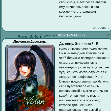
свои силы, а вот после аварии
ему пришлось сесть в это
кресло и стать слишком
беспомощным.
Цитировать
Поделиться
2011-11-05 14:06:47
17
Vivian D. Tori
...Проклятая Дорогами...
Да, вижу. Это плохо?
- В
голосе прозвучало недоумение.
Ну в инвалидном кресле он и
что? Девушка повидала всякое и
оказаться прикованном к
инвалидному креслу - далеко не
худшее, что могло случиться с
людьми ее профессии. Хотя...
Вивиан представила, как бы она
себя чувствовала если бы
способностей к магии или бы по
какой-то причине не могла
воспользоваться оружием,
которое для нее было
продолжением нее самой и