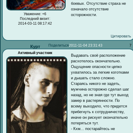
боевых. Отсутствие страха не
означало отсутствие
Уважение:
+6
осторожности.
Последний визит:
2014-03-11 08:17:42
Цитировать
Поделиться
2011-11-04 23:31:43
7
Курт
Активный участник
Выдавать своё расположение
расхотелось окончательно.
Ощущение опасности цепко
ухватилось за легкие коготками
и дышать стало сложно.
Стараясь никого не задеть,
мужчина осторожно сделал шаг
назад, но не зная где тут выход
замер в растерянности. По
всему выходило, что придется
прибегнуть к сотрудничеству,
иначе он рискует окончательно
потеряться тут.
- Кхм... постарайтесь не