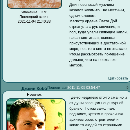
Длинноволосый мужчина
казался каким-то.. не местным,
Уважение:
+376
одним словом.
Последний визит:
Магистр ордена Света Дэй
2021-11-04 21:40:33
стряхнула с рук свечение, и
пол, куда упали сияющие капли,
начал светиться, освещая
присутствующих в достаточной
мере, но этого света не хватало,
чтобы рассмотреть помещение
дальше, чем на несколько
метров.
Цитировать
Поделиться
2011-11-05 03:54:47
9
Джейн Кобб
Новичок
Где-то недалеко кто-то смачно и
от души завещал нецензурной
бранью. Потом замолчал,
поднялся, кряхтя и проклиная
архитекторов, строителей и
каких-то людей со странными