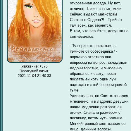
откровенная досада. Ну вот,
отлично. Такие, значит, мечи
сейчас выдают магистрам
Светлого Ордена?!.. Прибьёт
там всех, как вернётся.
В том, что вернётся, девушка не
сомневалась.
- Тут принято прятаться в
темноте от собеседника? -
ворчливо ответила она
вопросом на вопрос, складывая
Уважение:
+376
ладони горстью, и мысленно
Последний визит:
обращаясь к свету, прося
2021-11-04 21:40:33
послать ей хоть один луч
надежды в этой непроницаемой
тьме.
Удивительно, но Свет отозвался
мгновенно, и в ладонях девушки
начал медленно разгораться
огонёк. Сначала размером с
песчинку, потом чуть больше..
Мягкий, ровный свет озарил ее
лицо, длинные волосы,