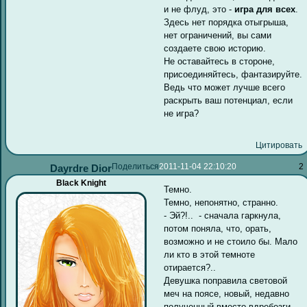
и не флуд, это -
игра для всех
.
Здесь нет порядка отыгрыша,
нет ограничений, вы сами
создаете свою историю.
Не оставайтесь в стороне,
присоединяйтесь, фантазируйте.
Ведь что может лучше всего
раскрыть ваш потенциал, если
не игра?
Цитировать
Поделиться
2011-11-04 22:10:20
2
Dayrdre Dior
Black Knight
Темно.
Темно, непонятно, странно.
- Эй?!.. - сначала гаркнула,
потом поняла, что, орать,
возможно и не стоило бы. Мало
ли кто в этой темноте
отирается?..
Девушка поправила световой
меч на поясе, новый, недавно
полученный вместо вдребезги