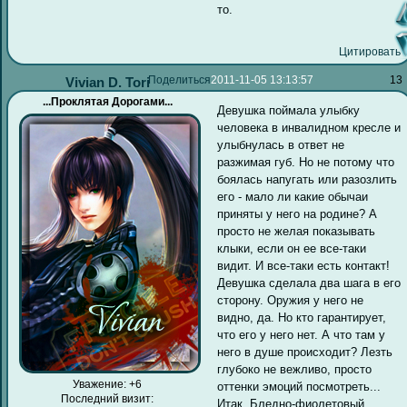
то.
Цитировать
Поделиться
2011-11-05 13:13:57
13
Vivian D. Tori
...Проклятая Дорогами...
Девушка поймала улыбку
человека в инвалидном кресле и
улыбнулась в ответ не
разжимая губ. Но не потому что
боялась напугать или разозлить
его - мало ли какие обычаи
приняты у него на родине? А
просто не желая показывать
клыки, если он ее все-таки
видит. И все-таки есть контакт!
Девушка сделала два шага в его
сторону. Оружия у него не
видно, да. Но кто гарантирует,
что его у него нет. А что там у
него в душе происходит? Лезть
глубоко не вежливо, просто
Уважение:
+6
оттенки эмоций посмотреть...
Последний визит:
Итак. Бледно-фиолетовый.