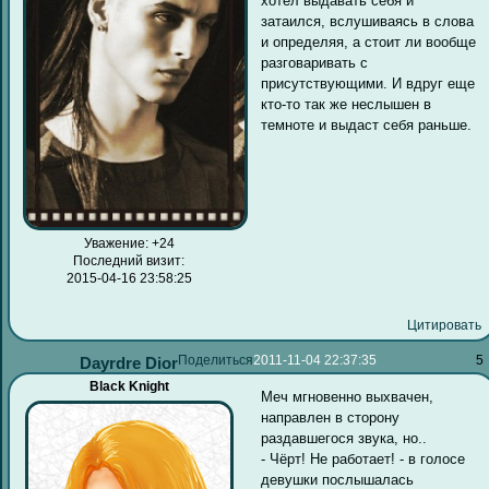
хотел выдавать себя и
затаился, вслушиваясь в слова
и определяя, а стоит ли вообще
разговаривать с
присутствующими. И вдруг еще
кто-то так же неслышен в
темноте и выдаст себя раньше.
Уважение:
+24
Последний визит:
2015-04-16 23:58:25
Цитировать
Поделиться
2011-11-04 22:37:35
5
Dayrdre Dior
Black Knight
Меч мгновенно выхвачен,
направлен в сторону
раздавшегося звука, но..
- Чёрт! Не работает! - в голосе
девушки послышалась