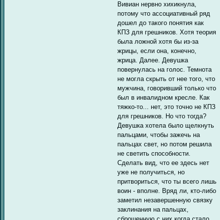
Вивиан нервно хихикнула,
потому что ассоциативный ряд
дошел до такого понятия как
КПЗ для грешников. Хотя теория
была ложной хотя бы из-за
жрицы, если она, конечно,
жрица. Далее. Девушка
повернулась на голос. Темнота
не могла скрыть от нее того, что
мужчина, говоривший только что
был в инвалидном кресле. Как
тяжко-то... нет, это точно не КПЗ
для грешников. Но что тогда?
Девушка хотела было щелкнуть
пальцами, чтобы зажечь на
пальцах свет, но потом решила
не светить способности.
Сделать вид, что ее здесь нет
уже не получиться, но
притвориться, что ты всего лишь
воин - вполне. Вряд ли, кто-либо
заметил незавершенную связку
заклинания на пальцах,
сброшенную с них когда стало