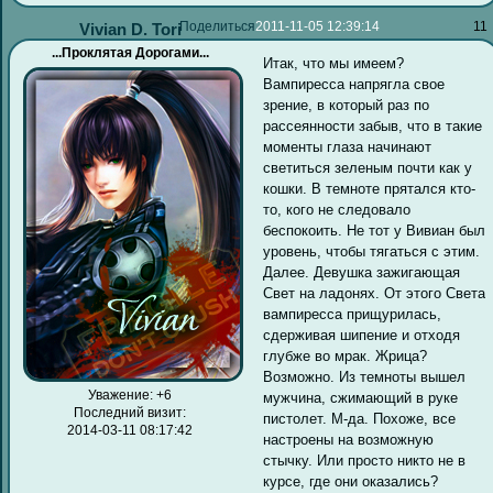
Поделиться
2011-11-05 12:39:14
11
Vivian D. Tori
...Проклятая Дорогами...
Итак, что мы имеем?
Вампиресса напрягла свое
зрение, в который раз по
рассеянности забыв, что в такие
моменты глаза начинают
светиться зеленым почти как у
кошки. В темноте прятался кто-
то, кого не следовало
беспокоить. Не тот у Вивиан был
уровень, чтобы тягаться с этим.
Далее. Девушка зажигающая
Свет на ладонях. От этого Света
вампиресса прищурилась,
сдерживая шипение и отходя
глубже во мрак. Жрица?
Возможно. Из темноты вышел
Уважение:
+6
мужчина, сжимающий в руке
Последний визит:
пистолет. М-да. Похоже, все
2014-03-11 08:17:42
настроены на возможную
стычку. Или просто никто не в
курсе, где они оказались?