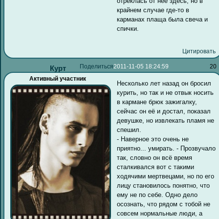
отреклась от нее здесь, но в
крайнем случае где-то в
карманах плаща была свеча и
спички.
Цитировать
Поделиться
2011-11-05 18:24:59
20
Курт
Активный участник
Несколько лет назад он бросил
курить, но так и не отвык носить
в кармане брюк зажигалку,
сейчас он её и достал, показал
девушке, но извлекать пламя не
спешил.
- Наверное это очень не
приятно... умирать. - Прозвучало
так, словно он всё время
сталкивался вот с такими
ходячими мертвецами, но по его
лицу становилось понятно, что
ему не по себе. Одно дело
осознать, что рядом с тобой не
совсем нормальные люди, а