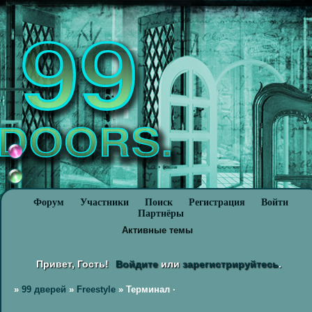
Форум
Участники
Поиск
Регистрация
Войти
Партнёры
Активные темы
Привет, Гость!
Войдите
или
зарегистрируйтесь
.
»
99 дверей
»
Freestyle
»
Терминал ·