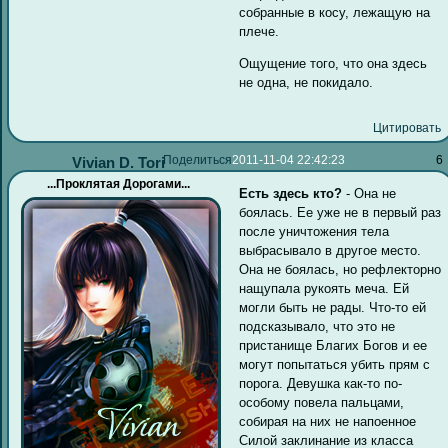
собранные в косу, лежащую на
плече.
Ощущение того, что она здесь
не одна, не покидало.
Цитировать
Поделиться
2011-11-04 22:42:23
6
Vivian D. Tori
...Проклятая Дорогами...
Есть здесь кто?
- Она не
боялась. Ее уже не в первый раз
после уничтожения тела
выбрасывало в другое место.
Она не боялась, но рефлекторно
нащупала рукоять меча. Ей
могли быть не рады. Что-то ей
подсказывало, что это не
пристанище Благих Богов и ее
могут попытаться убить прям с
порога. Девушка как-то по-
особому повела пальцами,
собирая на них не напоенное
Силой заклинание из класса