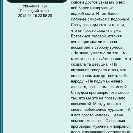
совсем другое узнавать о них
Уважение:
+24
всё более шокирующие
Последний визит:
подробности. И тем более
2015-04-16 23:58:25
сложнее смириться с подобным.
Сразу закрадываются мысли,
что он просто сходит с ума.
Встряхнул головой, отгоняя
пугающие мысли и снова
посмотрел в сторону голоса.
- Не знаю, уместно ли это... мы
можем просто выйти на свет, что
создала та девушка. - Но
интонация говорила о том, что
он не очень жаждет явить себя
народу. - Не подумай ничего
лишнего, но ты.. эм... вампир? -
С трудом проговорил это слово
так, что бы это не прозвучало
насмешкой. Между лопаток
снова пробежались мурашки. - А
я вот просто человек... даже
немного меньше. - С печалью
проговорил мужчина и поправил
плед, скрывающий бесполезные