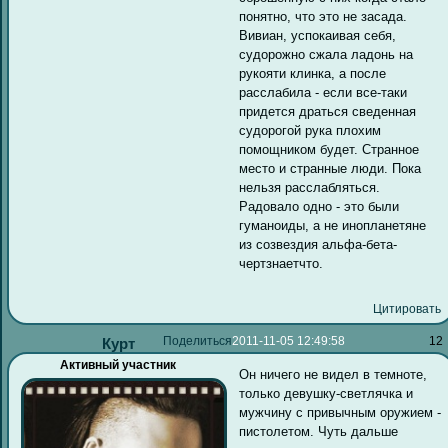
понятно, что это не засада.
Вивиан, успокаивая себя,
судорожно сжала ладонь на
рукояти клинка, а после
расслабила - если все-таки
придется драться сведенная
судорогой рука плохим
помощником будет. Странное
место и странные люди. Пока
нельзя расслабляться.
Радовало одно - это были
гуманоиды, а не инопланетяне
из созвездия альфа-бета-
чертзнаетчто.
Цитировать
Поделиться
2011-11-05 12:49:58
12
Курт
Активный участник
Он ничего не видел в темноте,
только девушку-светлячка и
мужчину с привычным оружием -
пистолетом. Чуть дальше