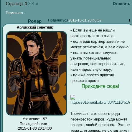
Страница:
1
2
3
»
Ответить
Терминал ·
Поделиться
2011-10-11 20:40:52
1
Ролар
Арлисский советник
• Если вы еще не нашли
партнера для отыгрыша,
• если ваш партнер занят и не
может отписаться, а вам скучно,
• если вы хотите получше
узнать потенциальных
соигроков, заинтересовать их,
найти идеальную пару,
• или же просто приятно
провести время
Приходите сюда!
Терминал - это своего рода
перекресток миров, куда может
Уважение:
+57
Последний визит:
попасть любой персонаж. Это не
2015-01-30 20:14:00
тема для заявок, не склад анкет