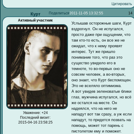
Цитировать
Поделиться
2011-11-05 13:32:55
14
Курт
Активный участник
Услышав осторожные шаги, Курт
вздрогнул. Он не испугался,
просто даже при ощущении, что
там кто-то есть, он все же не
ожидал, что к нему проявят
интерес. Тут же пришло
понимание того, что раз это
существо увидело его в
темноте, то во-первых оно не
совсем человек, а во-вторых,
оно знает, что Курт беспомощен.
Это не вселяло оптимизма.
А вот увидев зеленоватые блики
глаз, мужчина испугался, но всё
же остался на месте. Он
надеялся, что на него не
Уважение:
+24
нападут вот так сразу, а уж если
Последний визит:
нападут, то придется позвать на
2015-04-16 23:58:25
помощь, может тот парень с
пистолетом ему и поможет.