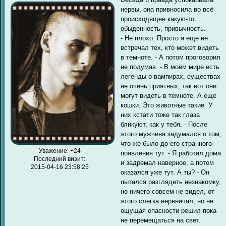
нервы, она привносила во всё
происходящее какую-то
обыденность, привычность.
- Не плохо. Просто я еще не
встречал тех, кто может видеть
в темноте. - А потом проговорил
не подумав. - В моём мире есть
легенды о вампирах, существах
не очень приятных, так вот они
могут видеть в темноте. А еще
кошки. Это животные такие. У
них кстати тоже так глаза
бликуют, как у тебя. - После
этого мужчина задумался о том,
что же было до его странного
Уважение:
+24
появления тут. - Я работал дома
Последний визит:
и задремал наверное, а потом
2015-04-16 23:58:25
оказался уже тут. А ты? - Он
пытался разглядеть незнакомку,
но ничего совсем не видел, от
этого слегка нервничал, но не
ощущая опасности решил пока
не перемещаться на свет.