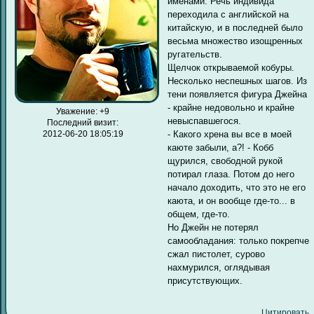
именами. Речь индивида
переходила с английской на
китайскую, и в последней было
весьма множество изощренных
ругательств.
Щелчок открываемой кобуры.
Несколько неспешных шагов. Из
тени появляется фигура Джейна
- крайне недовольно и крайне
Уважение:
+9
невыспавшегося.
Последний визит:
- Какого хрена вы все в моей
2012-06-20 18:05:19
каюте забыли, а?! - Кобб
щурился, свободной рукой
потирал глаза. Потом до него
начало доходить, что это не его
каюта, и он вообще где-то... в
общем, где-то.
Но Джейн не потерял
самообладания: только покрепче
сжал пистолет, сурово
нахмурился, оглядывая
присутствующих.
Цитировать