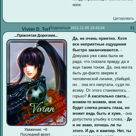
ноги.
Цитировать
Поделиться
2011-11-05 18:43:04
21
Vivian D. Tori
...Проклятая Дорогами...
Да, не очень приятно. Хотя
все неприятные ощущения
быстро заканчиваются.
-
Девушка уже сама была не
рада, что сказала правду да и
еще таким тоном. Да, она могла
быть де-факто зверем в
человеческой личине, убийцей,
но... она его напугала, судя по
всему. От этого становилось...
горько?
А касательно света...
можем-то можем, мне он
будет слегка резать глаза, но
может ведь быть и хуже,
- она
допустила улыбку в слова, -
Да
и не знаю, хочешь ли ты
Уважение:
+6
этого. И да, я вампир. Нет, ты
Последний визит: