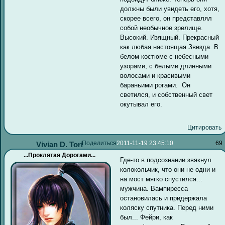
должны были увидеть его, хотя,
скорее всего, он представлял
собой необычное зрелище.
Высокий. Изящный. Прекрасный
как любая настоящая Звезда. В
белом костюме с небесными
узорами, с белыми длинными
волосами и красивыми
бараньими рогами. Он
светился, и собственный свет
окутывал его.
Цитировать
Поделиться
2011-11-19 23:45:10
69
Vivian D. Tori
...Проклятая Дорогами...
Где-то в подсознании звякнул
колокольчик, что они не одни и
на мост мягко спустился...
мужчина. Вампиресса
остановилась и придержала
коляску спутника. Перед ними
был... Фейри, как