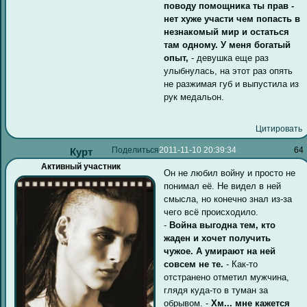
поводу помощника ты прав -
нет хуже участи чем попасть в
незнакомый мир и остаться
там одному. У меня богатый
опыт,
- девушка еще раз
улыбнулась, на этот раз опять
не разжимая губ и выпустила из
рук медальон.
Цитировать
Поделиться
2011-11-10 20:39:34
64
Курт
Активный участник
Он не любил войну и просто не
понимал её. Не видел в ней
смысла, но конечно знал из-за
чего всё происходило.
-
Война выгодна тем, кто
жаден и хочет получить
чужое. А умирают на ней
совсем не те.
- Как-то
отстранено отметил мужчина,
глядя куда-то в туман за
обрывом. -
Хм... мне кажется