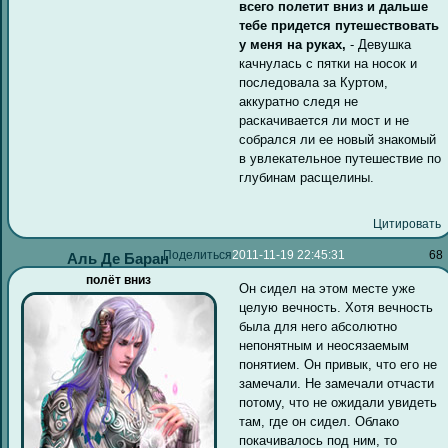
всего полетит вниз и дальше
тебе придется путешествовать
у меня на руках,
- Девушка
качнулась с пятки на носок и
последовала за Куртом,
аккуратно следя не
раскачивается ли мост и не
собрался ли ее новый знакомый
в увлекательное путешествие по
глубинам расщелины.
Цитировать
Поделиться
2011-11-19 22:45:31
68
Аль Де Баран
полёт вниз
Он сидел на этом месте уже
целую вечность. Хотя вечность
была для него абсолютно
непонятным и неосязаемым
понятием. Он привык, что его не
замечали. Не замечали отчасти
потому, что не ожидали увидеть
там, где он сидел. Облако
покачивалось под ним, то