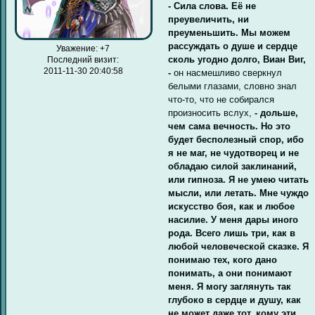
- Сила слова. Её не
преувеличить, ни
преуменьшить. Мы можем
рассуждать о душе и сердце
Уважение:
+7
сколь угодно долго, Виан Виг,
Последний визит:
2011-11-30 20:40:58
-
он насмешливо сверкнул
белыми глазами, словно знал
что-то, что не собирался
произносить вслух,
- дольше,
чем сама вечность. Но это
будет бесполезный спор, ибо
я не маг, не чудотворец и не
обладаю силой заклинаний,
или гипноза. Я не умею читать
мысли, или летать. Мне чуждо
искусство боя, как и любое
насилие. У меня дары иного
рода. Всего лишь три, как в
любой человеческой сказке. Я
понимаю тех, кого дано
понимать, а они понимают
меня. Я могу заглянуть так
глубоко в сердце и душу, как
не может даже тот, кому эти