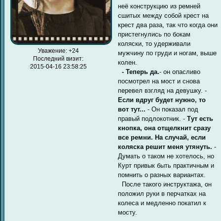
неё конструкцию из ремней
сшитых между собой крест на
крест два раза, так что когда они
пристегнулись по бокам
коляски, то удерживали
Уважение:
+24
мужчину по груди и ногам, выше
Последний визит:
колен.
2015-04-16 23:58:25
- Теперь да.
- он опасливо
посмотрел на мост и снова
перевел взгляд на девушку. -
Если вдруг будет нужно, то
вот тут...
- Он показал под
правый подлокотник. -
Тут есть
кнопка, она отщелкнит сразу
все ремни. На случай, если
коляска решит меня утянуть.
-
Думать о таком не хотелось, но
Курт привык быть практичным и
помнить о разных вариантах.
После такого инструктажа, он
положил руки в перчатках на
колеса и медленно покатил к
мосту.