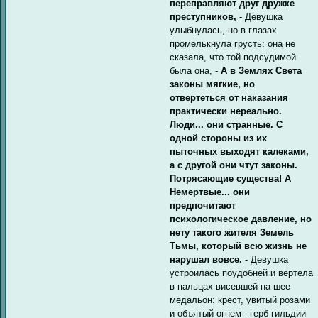
переправляют друг дружке
преступников,
- Девушка
улыбнулась, но в глазах
промелькнула грусть: она не
сказала, что той подсудимой
была она, -
А в Землях Света
законы мягкие, но
отвертеться от наказания
практически нереально.
Люди... они странные. С
одной стороны из их
пыточных выходят калеками,
а с другой они чтут законы.
Потрясающие существа! А
Немертвые... они
предпочитают
психологическое давление, но
нету такого жителя Земель
Тьмы, который всю жизнь не
нарушал вовсе.
- Девушка
устроилась поудобней и вертела
в пальцах висевшей на шее
медальон: крест, увитый розами
и объятый огнем - герб гильдии