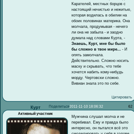
Карателей, местных борцов с
настоящий нечистью и нежитью,
которая водилась в обилии на
обоих половинах материка. Она
молчала, продумывая - нечего
ли она не забыла - и заодно
думала над словами Курта, -
Знаешь, Курт, мне бы было
бы сложно в твое мире...
- И
опять замолчала.
Действительно. Сложно носить
маску и скрывать, что тебе
хочется набить кому-нибудь
морду. Чертовски сложно.
Вивиан знала это по себе.
Цитировать
Поделиться
2011-11-10 18:06:32
62
Курт
Активный участник
Мужчина слушал молча и не
перебивал. Ему и правда было
интересно, он пытался всё это
смоделировать у себя в голове.