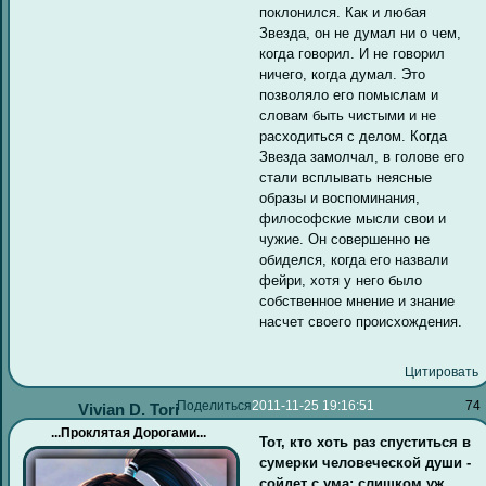
поклонился. Как и любая
Звезда, он не думал ни о чем,
когда говорил. И не говорил
ничего, когда думал. Это
позволяло его помыслам и
словам быть чистыми и не
расходиться с делом. Когда
Звезда замолчал, в голове его
стали всплывать неясные
образы и воспоминания,
философские мысли свои и
чужие. Он совершенно не
обиделся, когда его назвали
фейри, хотя у него было
собственное мнение и знание
насчет своего происхождения.
Цитировать
Поделиться
2011-11-25 19:16:51
74
Vivian D. Tori
...Проклятая Дорогами...
Тот, кто хоть раз спуститься в
сумерки человеческой души -
сойдет с ума: слишком уж