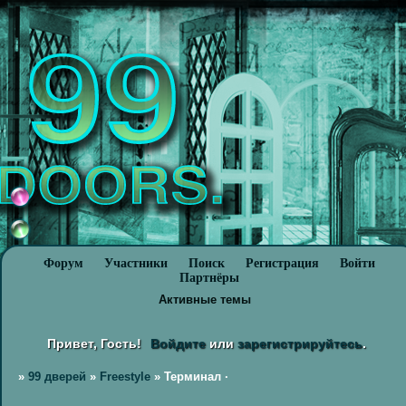
Форум
Участники
Поиск
Регистрация
Войти
Партнёры
Активные темы
Привет, Гость!
Войдите
или
зарегистрируйтесь
.
»
99 дверей
»
Freestyle
»
Терминал ·