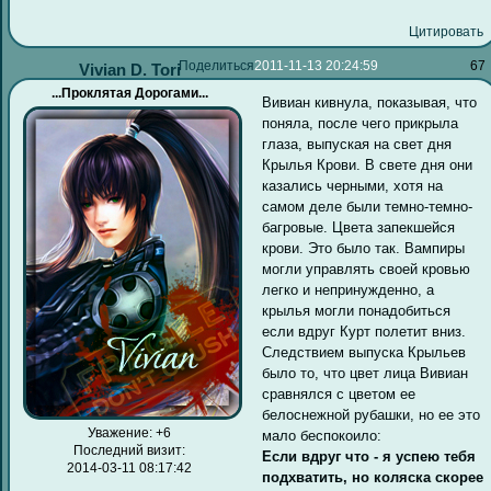
Цитировать
Поделиться
2011-11-13 20:24:59
67
Vivian D. Tori
...Проклятая Дорогами...
Вивиан кивнула, показывая, что
поняла, после чего прикрыла
глаза, выпуская на свет дня
Крылья Крови. В свете дня они
казались черными, хотя на
самом деле были темно-темно-
багровые. Цвета запекшейся
крови. Это было так. Вампиры
могли управлять своей кровью
легко и непринужденно, а
крылья могли понадобиться
если вдруг Курт полетит вниз.
Следствием выпуска Крыльев
было то, что цвет лица Вивиан
сравнялся с цветом ее
белоснежной рубашки, но ее это
Уважение:
+6
мало беспокоило:
Последний визит:
Если вдруг что - я успею тебя
2014-03-11 08:17:42
подхватить, но коляска скорее