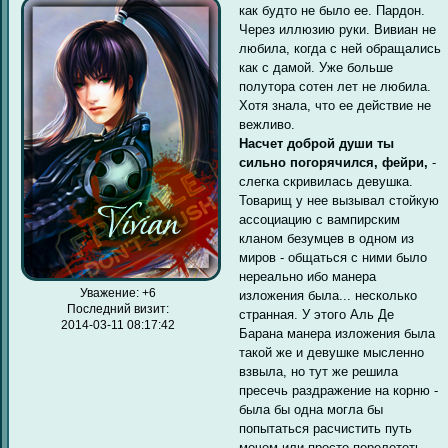
как будто не было ее. Пардон.
Через иллюзию руки. Вивиан не
любила, когда с ней обращались
как с дамой. Уже больше
полутора сотен лет не любила.
Хотя знала, что ее действие не
вежливо.
Насчет доброй души ты
сильно погорячился, фейри,
-
слегка скривилась девушка.
Товарищ у нее вызывал стойкую
ассоциацию с вампирским
кланом безумцев в одном из
миров - общаться с ними было
нереально ибо манера
Уважение:
+6
изложения была... несколько
Последний визит:
странная. У этого Аль Де
2014-03-11 08:17:42
Барана манера изложения была
такой же и девушке мысленно
взвыла, но тут же решила
пресечь раздражение на корню -
была бы одна могла бы
попытаться расчистить путь
мечем или просто перелететь