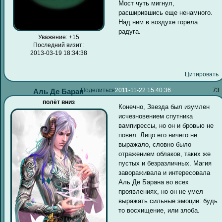
Мост чуть мигнул,
расширившись еще ненамного.
Над ним в воздухе горела
радуга.
Уважение:
+15
Последний визит:
2013-03-19 18:34:38
Цитировать
Поделиться
2011-11-22 15:40:36
73
Аль Де Баран
полёт вниз
Конечно, Звезда был изумлен
исчезновением спутника
вампирессы, но он и бровью не
повел. Лицо его ничего не
выражало, словно было
отражением облаков, таких же
пустых и безразличных. Магия
завораживала и интересовала
Аль Де Барана во всех
проявлениях, но он не умел
выражать сильные эмоции: будь
то восхищение, или злоба.