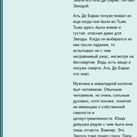
Звали его Аль Де Баран. Он был
Звездой.
Аль Де Баран почувствовал их
еще когда они были во Тьме.
Тьма здесь была живая и
густая, опасная даже для
Звезды. Когда он выбирался из
нее после падения, то
испытывал ни с чем
несравнимый ужас, несмотря на
бессмертие. Ведь есть вещи и
похуже смерти. Аль Де Баран
это знал.
Мужчина в инвалидной коляске
был человеком. Обычным
человеком, но очень сильным
духовно, хотя похоже, понятия
не имеющим о собственной
смелости и
целеустремленности. Юная
девушка рядом с ним была юна
лишь отчасти. Вампир. Это
Звезда тоже понял сразу. Пара