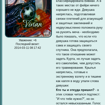
классифицировала Вивиан. А в
таких местах от фейри ничего
хорошего не жди. Девушка
напряглась, подготавливая
связки плетений для атакующий
и защитных заклинаний и
недвусмысленно положила руку
на рукоять меча - необходимо
было показать, что если что
Уважение:
+6
девушка готова защищаться
Последний визит:
сама и защищать своего
2014-03-11 08:17:42
спутника. Она предполагала,
что такое отношение может
задеть Курта, но лучше задеть
его самолюбие, чем допустить
его травмирование. Крылья
напряглись, готовые к
экстренному взлету и в тишине
как капля в воду упали слова
девушки:
Кто ты и откуда пришел?
- в
этих словах читался подтекст:
"И что тебе нужно?", но он
остался невысказанным. Голос