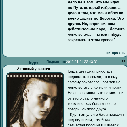
Дело не в том, что мы идем
по Пути, который избрали, а
дело в том, что меня обрекли
вечно ходить по Дорогам. Это
другое. Но, впрочем, нам
действительно пора,
- Девушка
легко встала, -
Ты как нибудь
закреплен в этом кресле?
Цитировать
Поделиться
2011-11-11 22:43:31
66
Курт
Активный участник
Когда девушка принялась
поднимать с земли, то и ему
самому захотелось вот так же
легко встать с коляски и пойти.
Но он вспомнил, что не может и
от этого стало немного
тоскливо, как бывает после
потери близкого друга.
Курт нагнулся в бок и пошарил
под сидением, там была
сетчастая полочка и извлек с