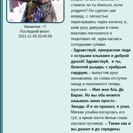
станете ли ты бояться, если
упадете? Он сделал шаг
вперед, с легкостью
перегнувшись через коляску и,
Уважение:
+7
взяв руку девушки в свою,
Последний визит:
вежливо поклонился и
2011-11-30 20:40:58
поцеловал её, едва касаясь
холодными губами.
- Здравствуй, прекрасная леди
с острыми клыками и доброй
душой! Здравствуй, и ты,
безногий рыцарь с храбрым
сердцем, -
выпустив руку
незнакомки, он снова отступил
назад и поклонился теперь
мужчине.
– Имя мое Аль Де
Баран. Но вы оба можете
называть меня просто -
Звезда. И я не пришел, я упал.
Мягкая улыбка коснулась его
губ, а яркие почти белые глаза
изучали путников.
– Также как и
вы дошел я до середины