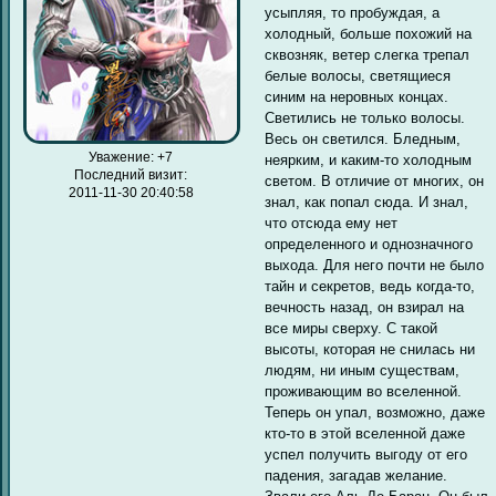
усыпляя, то пробуждая, а
холодный, больше похожий на
сквозняк, ветер слегка трепал
белые волосы, светящиеся
синим на неровных концах.
Светились не только волосы.
Весь он светился. Бледным,
Уважение:
+7
неярким, и каким-то холодным
Последний визит:
светом. В отличие от многих, он
2011-11-30 20:40:58
знал, как попал сюда. И знал,
что отсюда ему нет
определенного и однозначного
выхода. Для него почти не было
тайн и секретов, ведь когда-то,
вечность назад, он взирал на
все миры сверху. С такой
высоты, которая не снилась ни
людям, ни иным существам,
проживающим во вселенной.
Теперь он упал, возможно, даже
кто-то в этой вселенной даже
успел получить выгоду от его
падения, загадав желание.