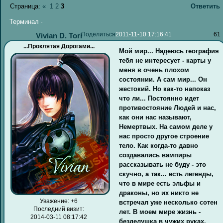
Страница:
«
1
2
3
Ответить
Терминал ·
Поделиться
2011-11-10 17:16:41
61
Vivian D. Tori
...Проклятая Дорогами...
Мой мир... Надеюсь география
тебя не интересует - карты у
меня в очень плохом
состоянии. А сам мир... Он
жестокий. Но как-то напоказ
что ли... Постоянно идет
противостояние Людей и нас,
как они нас называют,
Немертвых. На самом деле у
нас просто другое строение
тело. Как когда-то давно
создавались вампиры
рассказывать не буду - это
скучно, а так... есть легенды,
что в мире есть эльфы и
драконы, но их никто не
Уважение:
+6
встречал уже несколько сотен
Последний визит:
лет. В моем мире жизнь -
2014-03-11 08:17:42
безделушка в чужих руках.