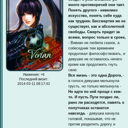
много противоречий они таят.
Понять другого - невелико
искусство, понять себя куда
как труднее. Бессмертия же не
существует, как и абсолютной
свободы. Смерть придет за
всеми, вопрос только в сроке,
- Вивиан не любила сказок, а
собеседник тем временем
продолжал философствовать, и
девушке не оставалось ничего
кроме как продолжить гнуть
свое:
Уважение:
+6
Вся жизнь - это одна Дорога,
-
Последний визит:
в голосе девушки мелькнула
2014-03-11 08:17:42
грусть, но только мелькнула -
Но идти по ней проще с кем-
то. И пусть Пути поздно ли,
рано ли расходятся, память о
попутчиках останется
навсегда.
- девушка качнула
головой, показывая, что не
против разделить дорогу и