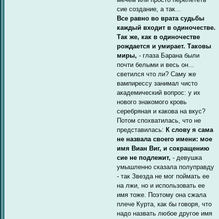
сие создание, а так...
Все равно во врата судьбы
каждый входит в одиночестве.
Так же, как в одиночестве
рождается и умирает. Таковы
миры,
- глаза Барана были
почти белыми и весь он...
светился что ли? Саму же
вампирессу занимал чисто
академический вопрос: у их
нового знакомого кровь
серебряная и какова на вкус?
Потом спохватилась, что не
представилась:
К слову я сама
не назвала своего имени: мое
имя Виан Виг, и сокращению
сие не подлежит,
- девушка
умышленно сказала полуправду
- так Звезда не мог поймать ее
на лжи, но и использовать ее
имя тоже. Поэтому она сжала
плече Курта, как бы говоря, что
надо назвать любое другое имя