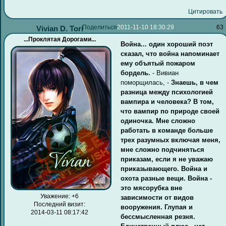
Цитировать
Поделиться
2011-11-10 18:30:29
63
Vivian D. Tori
...Проклятая Дорогами...
Война... один хороший поэт
сказал, что война напоминает
ему объятый пожаром
бордель.
- Вивиан
поморщилась, -
Знаешь, в чем
разница между психологией
вампира и человека? В том,
что вампир по природе своей
одиночка. Мне сложно
работать в команде больше
трех разумных включая меня,
мне сложно подчиняться
приказам, если я не уважаю
приказывающего. Война и
охота разные вещи. Война -
это мясорубка вне
Уважение:
+6
зависимости от видов
Последний визит:
вооружения. Глупая и
2014-03-11 08:17:42
бессмысленная резня.