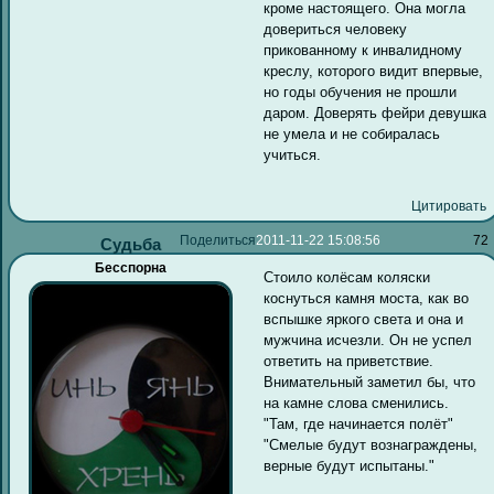
кроме настоящего. Она могла
довериться человеку
прикованному к инвалидному
креслу, которого видит впервые,
но годы обучения не прошли
даром. Доверять фейри девушка
не умела и не собиралась
учиться.
Цитировать
Поделиться
2011-11-22 15:08:56
72
Судьба
Бесспорна
Стоило колёсам коляски
коснуться камня моста, как во
вспышке яркого света и она и
мужчина исчезли. Он не успел
ответить на приветствие.
Внимательный заметил бы, что
на камне слова сменились.
"Там, где начинается полёт"
"Смелые будут вознаграждены,
верные будут испытаны."