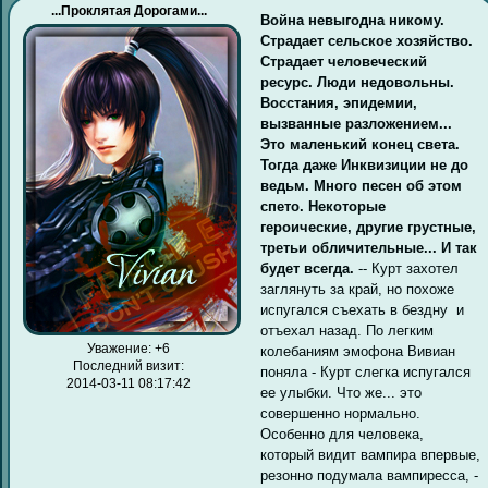
...Проклятая Дорогами...
Война невыгодна никому.
Страдает сельское хозяйство.
Страдает человеческий
ресурс. Люди недовольны.
Восстания, эпидемии,
вызванные разложением...
Это маленький конец света.
Тогда даже Инквизиции не до
ведьм. Много песен об этом
спето. Некоторые
героические, другие грустные,
третьи обличительные... И так
будет всегда.
-- Курт захотел
заглянуть за край, но похоже
испугался съехать в бездну и
отъехал назад. По легким
Уважение:
+6
колебаниям эмофона Вивиан
Последний визит:
поняла - Курт слегка испугался
2014-03-11 08:17:42
ее улыбки. Что же... это
совершенно нормально.
Особенно для человека,
который видит вампира впервые,
резонно подумала вампиресса, -