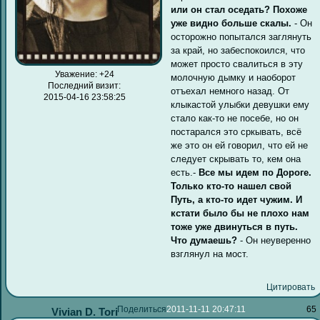
или он стал оседать? Похоже
уже видно больше скалы.
- Он
осторожно попытался заглянуть
за край, но забеспокоился, что
может просто свалиться в эту
Уважение:
+24
молочную дымку и наоборот
Последний визит:
отъехал немного назад. От
2015-04-16 23:58:25
клыкастой улыбки девушки ему
стало как-то не посебе, но он
постарался это сркывать, всё
же это он ей говорил, что ей не
следует скрывать то, кем она
есть.-
Все мы идем по Дороге.
Только кто-то нашел свой
Путь, а кто-то идет чужим. И
кстати было бы не плохо нам
тоже уже двинуться в путь.
Что думаешь?
- Он неуверенно
взглянул на мост.
Цитировать
Поделиться
2011-11-11 20:47:11
65
Vivian D. Tori