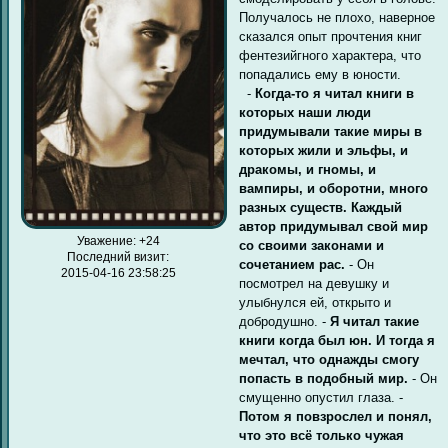
Получалось не плохо, наверное
сказался опыт прочтения книг
фентезийгного характера, что
попадались ему в юности.
-
Когда-то я читал книги в
которых наши люди
придумывали такие миры в
которых жили и эльфы, и
дракомы, и гномы, и
вампиры, и оборотни, много
разных существ. Каждый
автор придумывал свой мир
Уважение:
+24
со своими законами и
Последний визит:
сочетанием рас.
- Он
2015-04-16 23:58:25
посмотрел на девушку и
улыбнулся ей, открыто и
добродушно. -
Я читал такие
книги когда был юн. И тогда я
мечтал, что однажды смогу
попасть в подобный мир.
- Он
смущенно опустил глаза. -
Потом я повзрослел и понял,
что это всё только чужая