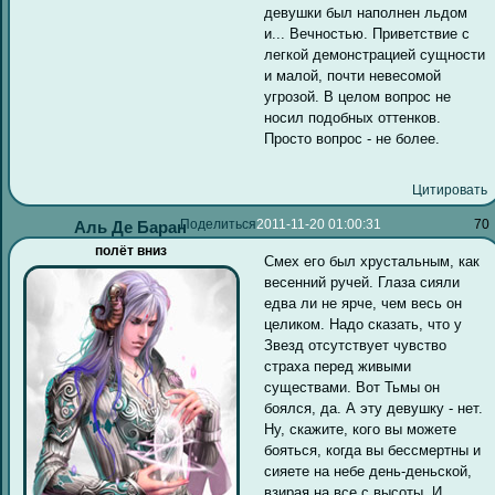
девушки был наполнен льдом
и... Вечностью. Приветствие с
легкой демонстрацией сущности
и малой, почти невесомой
угрозой. В целом вопрос не
носил подобных оттенков.
Просто вопрос - не более.
Цитировать
Поделиться
2011-11-20 01:00:31
70
Аль Де Баран
полёт вниз
Смех его был хрустальным, как
весенний ручей. Глаза сияли
едва ли не ярче, чем весь он
целиком. Надо сказать, что у
Звезд отсутствует чувство
страха перед живыми
существами. Вот Тьмы он
боялся, да. А эту девушку - нет.
Ну, скажите, кого вы можете
бояться, когда вы бессмертны и
сияете на небе день-деньской,
взирая на все с высоты. И