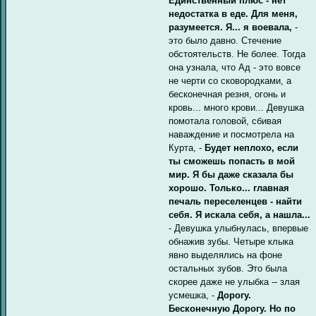
Единственный плюс - нет
недостатка в еде. Для меня,
разумеется. Я... я воевала,
-
это было давно. Стечение
обстоятельств. Не более. Тогда
она узнала, что Ад - это вовсе
не черти со сковородками, а
бесконечная резня, огонь и
кровь... много крови... Девушка
помотала головой, сбивая
наваждение и посмотрела на
Курта, -
Будет неплохо, если
ты сможешь попасть в мой
мир. Я бы даже сказала бы
хорошо. Только... главная
печаль переселенцев - найти
себя. Я искала себя, а нашла...
- Девушка улыбнулась, впервые
обнажив зубы. Четыре клыка
явно выделялись на фоне
остальных зубов. Это была
скорее даже не улыбка -- злая
усмешка, -
Дорогу.
Бесконечную Дорогу. Но по