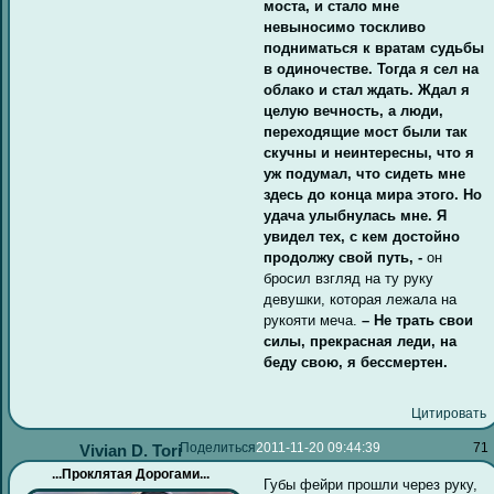
моста, и стало мне
невыносимо тоскливо
подниматься к вратам судьбы
в одиночестве. Тогда я сел на
облако и стал ждать. Ждал я
целую вечность, а люди,
переходящие мост были так
скучны и неинтересны, что я
уж подумал, что сидеть мне
здесь до конца мира этого. Но
удача улыбнулась мне. Я
увидел тех, с кем достойно
продолжу свой путь, -
он
бросил взгляд на ту руку
девушки, которая лежала на
рукояти меча.
– Не трать свои
силы, прекрасная леди, на
беду свою, я бессмертен.
Цитировать
Поделиться
2011-11-20 09:44:39
71
Vivian D. Tori
...Проклятая Дорогами...
Губы фейри прошли через руку,