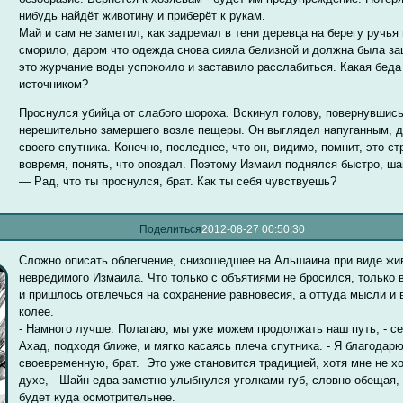
нибудь найдёт животину и приберёт к рукам.
Май и сам не заметил, как задремал в тени деревца на берегу ручья
сморило, даром что одежда снова сияла белизной и должна была за
это журчание воды успокоило и заставило расслабиться. Какая беда
источником?
Проснулся убийца от слабого шороха. Вскинул голову, повернувшись
нерешительно замершего возле пещеры. Он выглядел напуганным, д
своего спутника. Конечно, последнее, что он, видимо, помнит, это с
вовремя, понять, что опоздал. Поэтому Измаил поднялся быстро, шаг
— Рад, что ты проснулся, брат. Как ты себя чувствуешь?
Поделиться
2012-08-27 00:50:30
Сложно описать облегчение, снизошедшее на Альшаина при виде жив
невредимого Измаила. Что только с объятиями не бросился, только 
и пришлось отвлечься на сохранение равновесия, а оттуда мысли и 
колее.
- Намного лучше. Полагаю, мы уже можем продолжать наш путь, - с
Ахад, подходя ближе, и мягко касаясь плеча спутника. - Я благодар
своевременную, брат. Это уже становится традицией, хотя мне не х
духе, - Шайн едва заметно улыбнулся уголками губ, словно обещая,
будет куда осмотрительнее.