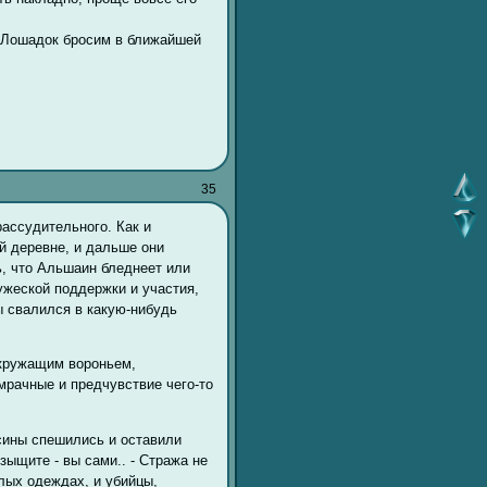
. Лошадок бросим в ближайшей
35
рассудительного. Как и
й деревне, и дальше они
ь, что Альшаин бледнеет или
ужеской поддержки и участия,
ы свалился в какую-нибудь
 кружащим вороньем,
рачные и предчувствие чего-то
асины спешились и оставили
зыщите - вы сами.. - Стража не
лых одеждах, и убийцы,