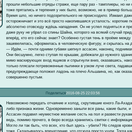
прошли небольшие отряды стражи, еще пару раз - тамплиеры, но ни 
тоже прятались и терпения у них было, возможно, не в пример больш
Время шло, но ничего подозрительного не происходило. Измаил даже
осторожничает и это всё просто накопившаяся усталость: короткие п
абсолютно отовсюду ждёшь нападения. Он не успел подняться и пр
даже руку не убрал со спины Шайна, которого на всякий случай при
вперёд, кто его сейчас знает? Особенно густая тень в проёме межд
зашевелилась, оформилась в человеческую фигуру, и скрылась на д
— Идём, — почти одними губами шепнул ассасин, наконец, поднима
Они бесшумно, легко ступая по крышам, добежали до нужного здани
мимо маскирующих вход ящиков и спрыгнули вниз, оказавшись, након
только плясали потревоженные пылинки в узком луче света, падавш
предупреждающе положил ладонь на плечо Альшаина, но, как оказал
совершенно пустым.
Поделиться
2016-08-25 22:03:56
Невозможно передать отчаяние и холод, скрутившие юного Ла-Ахада 
либо признака жизни. Одновременно заныли все раны, какие были, и 
Ассасин подавил неуместное желание сесть на пол и развести рука
ведь, помимо прочего, в бюро всегда хранились свитки с информаци
Могло ли так быть, что всех, кто был здесь - убили? Но следов крови
тоже. Складывалось впечатление, что отсюда просто ушли. Тогда ка