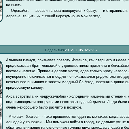
не иметь.
— Одевайся, — ассасин снова повернулся к брату, — и отправимся
деревне, тащить их с собой неразумно на мой взгляд.
Поделиться
2012-11-05 02:26:37
Альшаин кивнул, признавая правоту Измаила, как старшего и более 
предсказывал брат, лошадей с удовольствием приютили в ближайше
поехали налегке. Привалы делали часто, едва только брату казалос
неуверенно покачивается в седле - он оказывался рядом. Без его др
неусыпного внимания и заботы младший Ла-Ахад наверняка давно б
придорожную канаву.
Акра встретила их недружелюбно - холодными каменными стенами,
поднимающимся над руинами некоторых зданий дымом. Люди были м
очень нехорошего было разлито в воздухе.
- Мир вам, браться, - тихо прошелестел один их монахов, когда асс
лошадей у коновязи. - Мы поможем войти в город, но дальше уж не в
обратила внимание на склонённые головы двух молодых людей в бе