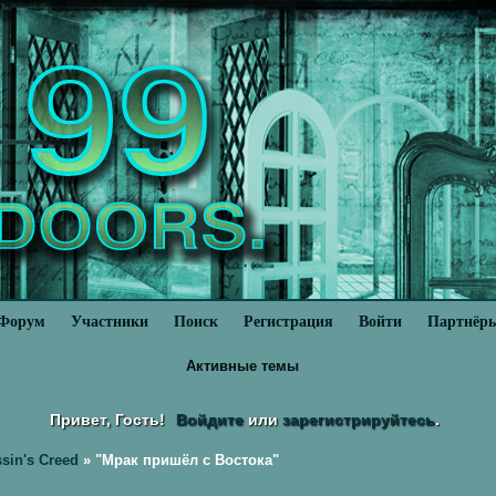
Форум
Участники
Поиск
Регистрация
Войти
Партнёр
Активные темы
Привет, Гость!
Войдите
или
зарегистрируйтесь
.
sin's Creed
»
"Мрак пришёл с Востока"