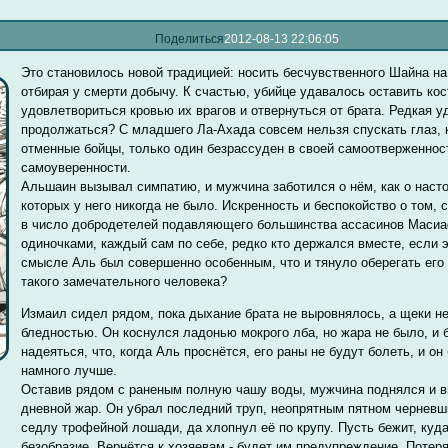
Поделиться
2012-08-13 22:06:05
Это становилось новой традицией: носить бесчувственного Шайна на 
отбирая у смерти добычу. К счастью, убийце удавалось оставить кос
удовлетвориться кровью их врагов и отвернуться от брата. Редкая уд
продолжаться? С младшего Ла-Ахада совсем нельзя спускать глаз, к
отменные бойцы, только один безрассуден в своей самоотверженност
самоуверенности.
Альшаин вызывал симпатию, и мужчина заботился о нём, как о наст
которых у него никогда не было. Искренность и беспокойство о том, 
в число добродетелей подавляющего большинства ассасинов Масиаф
одиночками, каждый сам по себе, редко кто держался вместе, если э
смысле Аль был совершенно особенным, что и тянуло оберегать его 
такого замечательного человека?
Измаил сидел рядом, пока дыхание брата не выровнялось, а щеки н
бледностью. Он коснулся ладонью мокрого лба, но жара не было, и
надеяться, что, когда Аль проснётся, его раны не будут болеть, и он
намного лучше.
Оставив рядом с раненым полную чашу воды, мужчина поднялся и 
дневной жар. Он убрал последний труп, неопрятным пятном черневши
седлу трофейной лошади, да хлопнул её по крупу. Пусть бежит, куда 
безобразие. Вернётся к хозяевам - будет им предупреждение. Потеряе