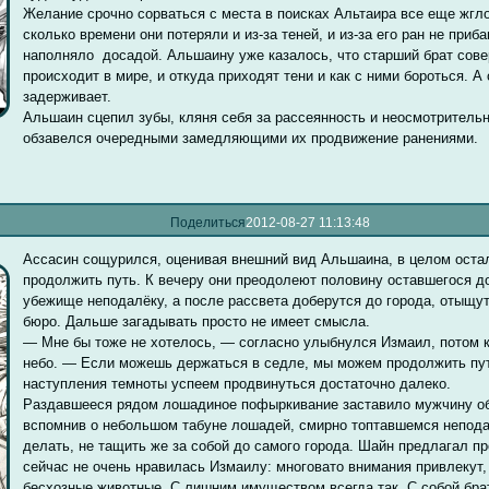
Желание срочно сорваться с места в поисках Альтаира все еще жгло 
сколько времени они потеряли и из-за теней, и из-за его ран не приб
наполняло досадой. Альшаину уже казалось, что старший брат сове
происходит в мире, и откуда приходят тени и как с ними бороться. А
задерживает.
Альшаин сцепил зубы, кляня себя за рассеянность и неосмотрительн
обзавелся очередными замедляющими их продвижение ранениями.
Поделиться
2012-08-27 11:13:48
Ассасин сощурился, оценивая внешний вид Альшаина, в целом остал
продолжить путь. К вечеру они преодолеют половину оставшегося до
убежище неподалёку, а после рассвета доберутся до города, отыщут
бюро. Дальше загадывать просто не имеет смысла.
— Мне бы тоже не хотелось, — согласно улыбнулся Измаил, потом 
небо. — Если можешь держаться в седле, мы можем продолжить пу
наступления темноты успеем продвинуться достаточно далеко.
Раздавшееся рядом лошадиное пофыркивание заставило мужчину об
вспомнив о небольшом табуне лошадей, смирно топтавшемся неподал
делать, не тащить же за собой до самого города. Шайн предлагал пр
сейчас не очень нравилась Измаилу: многовато внимания привлекут,
бесхозные животные. С лишним имуществом всегда так. С собой бра