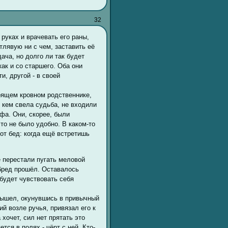
32
руках и врачевать его раны,
тлявую ни с чем, заставить её
ача, но долго ли так будет
ак и со старшего. Оба они
и, другой - в своей
оящем кровном родственнике,
с кем свела судьба, не входили
а. Они, скорее, были
то не было удобно. В каком-то
от бед: когда ещё встретишь
е перестали пугать меловой
 бред прошёл. Оставалось
 будет чувствовать себя
вышел, окунувшись в привычный
й возле ручья, привязал его к
хочет, сил нет прятать это
тся в полях - чёрт с ней. Кто-