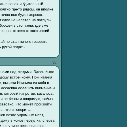
оль в ранах и бдительный
роятно где-то рядом, он вполне
 точно все будет хорошо.
 едва не налетел на патруль
брошен в стог сена, где уже
а и просто жестко закрывший
й не стал ничего говорить -
 рукой подать.
36
енами над людьми. Здесь было
ждому встречному. Причитания
, вывели Измаила из себя в
а ассасина ослабить внимание и
, который напротив, казалось,
ли не бегом и напрямую, забыв
звестно, что может произойти
ь, что и говорить.
инов возле укромных мест,
дому в конце переулка, сперва
и, по улице несколько раз