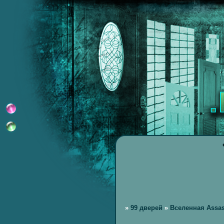
»
99 дверей
»
Вселенная Assas