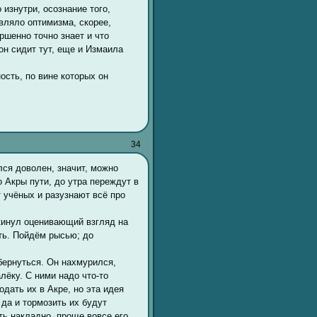
изнутри, осознание того,
авляло оптимизма, скорее,
ршенно точно знает и что
 он сидит тут, еще и Измаила
ость, по вине которых он
34
ся доволен, значит, можно
 Акры пути, до утра переждут в
 учёных и разузнают всё про
кинул оценивающий взгляд на
ть. Пойдём рысью; до
ернуться. Он нахмурился,
ёку. С ними надо что-то
одать их в Акре, но эта идея
 да и тормозить их будут
ть накладно, проще вовсе его