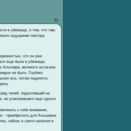
31
ти в убежище, о том, что там,
никало ощущение повтора
ренностью, что он уже
все еще были в убежище,
о Альтаира, великого ассасина
 видно не было. Глубоко
ыпил все, потом поднялся,
рата.
отряд теней, подоспевший на
а, не усмотревшего еще одного
ивлекать к себе внимания,
рат - приобретало для Альшаина
ва, сейчас в свете наличия в
.