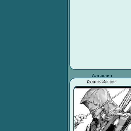
Альшаин
Охотничий сокол