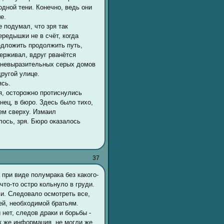
одной тени. Конечно, ведь они
е.
 подумал, что зря так
ередышки не в счёт, когда
едложить продолжить путь,
держивал, вдруг рванётся
у невыразительных серых домов
ругой улице.
ясь.
я, осторожно протиснулись
ец, в бюро. Здесь было тихо,
ем сверху. Измаил
ось, зря. Бюро оказалось
37
при виде полумрака без какого-
что-то остро кольнуло в груди.
ми. Следовало осмотреть все,
ей, необходимой братьям.
 нет, следов драки и борьбы -
к же информация, не могли же