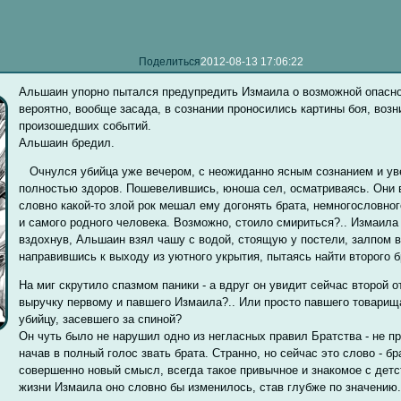
Поделиться
2012-08-13 17:06:22
Альшаин упорно пытался предупредить Измаила о возможной опаснос
вероятно, вообще засада, в сознании проносились картины боя, воз
произошедших событий.
Альшаин бредил.
Очнулся убийца уже вечером, с неожиданно ясным сознанием и уве
полностью здоров. Пошевелившись, юноша сел, осматриваясь. Они 
словно какой-то злой рок мешал ему догонять брата, немногословног
и самого родного человека. Возможно, стоило смириться?.. Измаила
вздохнув, Альшаин взял чашу с водой, стоящую у постели, залпом в
направившись к выходу из уютного укрытия, пытаясь найти второго б
На миг скрутило спазмом паники - а вдруг он увидит сейчас второй 
выручку первому и павшего Измаила?.. Или просто павшего товарищ
убийцу, засевшего за спиной?
Он чуть было не нарушил одно из негласных правил Братства - не пр
начав в полный голос звать брата. Странно, но сейчас это слово - б
совершенно новый смысл, всегда такое привычное и знакомое с детст
жизни Измаила оно словно бы изменилось, став глубже по значению