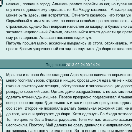
наконец, попали в город. Альшаин рвался перейти на бег, но тупая б
спутник не давали ему сделать это. Ла-Ахаду казалось - Альтаир ве
может быть здесь, они встретятся.. Отчего-то казалось, что тогда уж
Окрылённый этими мыслями, он совсем позабыл про осторожность, и
стражников, однако был вовремя изловлен за шкирку, и буквально за
затаился недовольный Измаил, отчаявшийся что-то донести до брат
ему рот ладонью. Альшаин покаянно вздохнул.
Патруль прошел мимо, ассасины выбрались из стога, отряхиваясь. Ма
просто бросил укоризненный взгляд на спутника. До бюро оставалось
Поделиться
2013-02-24 00:14:24
Мрачная и словно более холодная Акра мрачно нависала серыми ст
много госпитальеров, стражи и нищих, бросавшихся едва ли не к ка
грязных приставучих женщин, обступавших и загораживающих дорогу
рекордно короткий срок. Однако даже раздражённость не заставлял
сделать что-нибудь лишнее. Первое прекрасно поддерживал Альшаин
совершенно потерял бдительность и так и норовил припустить едва 
обо всём. Второе не позволяла делать банальная экономия сил: не и
до того, как они доберутся до бюро. Хотя одернуть Ла-Ахада хотелос
То, что цель из была близка, радовало. Тени же, настигавшие ассас
беспокоили. Поэтому Май далеко не сразу двинулся к неприметному 
затаившись на крыше у входа в него. За то время, пока они выжидал