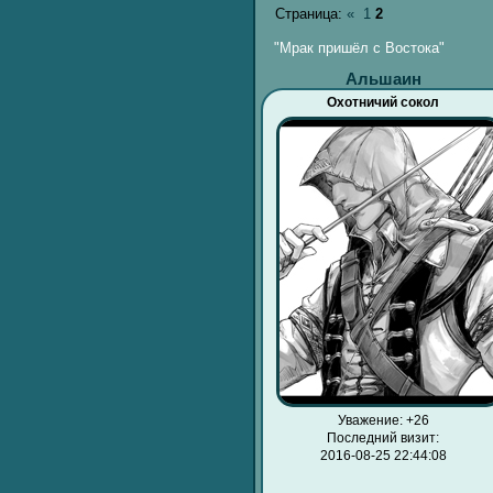
Страница:
«
1
2
"Мрак пришёл с Востока"
Альшаин
Охотничий сокол
Уважение:
+26
Последний визит:
2016-08-25 22:44:08