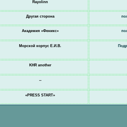
Rayolinn
Другая сторона
по
Академия «Феникс»
по
Морской корпус Е.И.В.
Подр
KHR another
--
«PRESS START»