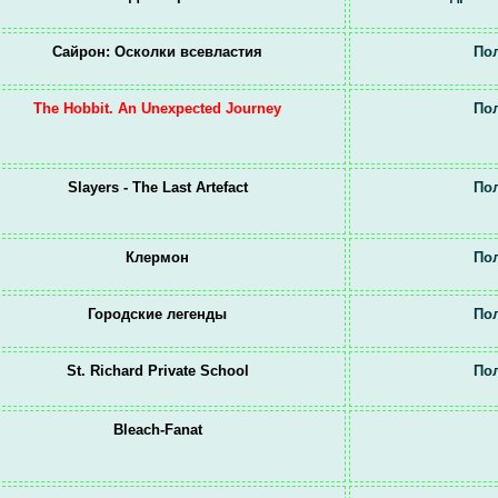
Сайрон: Осколки всевластия
Пол
The Hobbit. An Unexpected Journey
Пол
Slayers - The Last Artefact
Пол
Клермон
Пол
Городские легенды
Пол
St. Richard Private School
Пол
Bleach-Fanat