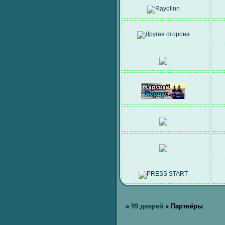
»
99 дверей
»
Партнёры