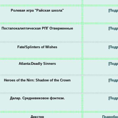
Ролевая игра "Райская школа"
[Подр
Постапокалиптическая РПГ Отверженные
[Подр
Fate/Splinters of Wishes
[Подр
Atlanta:Deadly Sinners
[Подр
Heroes of the Nirn: Shadow of the Crown
[Подр
Далар. Средневековое фэнтези.
[Подр
Декстер
Подробно