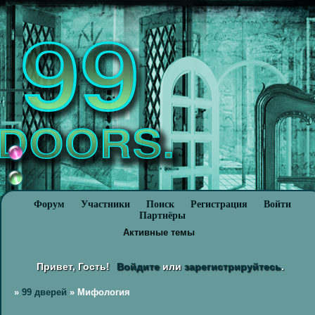
Форум
Участники
Поиск
Регистрация
Войти
Партнёры
Активные темы
Привет, Гость!
Войдите
или
зарегистрируйтесь
.
»
99 дверей
»
Мифология