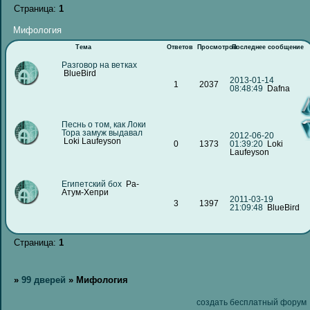
Страница:
1
Мифология
Тема
Ответов
Просмотров
Последнее сообщение
Разговор на ветках
BlueBird
2013-01-14
1
2037
08:48:49
Dafna
Песнь о том, как Локи
Тора замуж выдавал
2012-06-20
Loki Laufeyson
0
1373
01:39:20
Loki
Laufeyson
Египетский бох
Ра-
Атум-Хепри
2011-03-19
3
1397
21:09:48
BlueBird
Страница:
1
»
99 дверей
»
Мифология
создать бесплатный форум