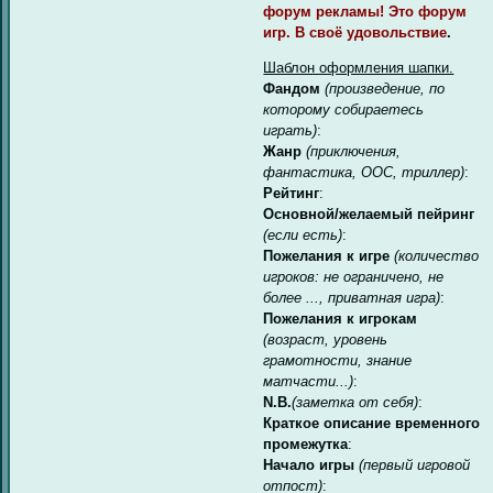
форум рекламы! Это форум
игр. В своё удовольствие
.
Шаблон оформления шапки.
Фандом
(произведение, по
которому собираетесь
играть)
:
Жанр
(приключения,
фантастика, ООС, триллер)
:
Рейтинг
:
Основной/желаемый пейринг
(если есть)
:
Пожелания к игре
(количество
игроков: не ограничено, не
более ..., приватная игра)
:
Пожелания к игрокам
(возраст, уровень
грамотности, знание
матчасти...)
:
N.B.
(заметка от себя)
:
Краткое описание временного
промежутка
:
Начало игры
(первый игровой
отпост)
: