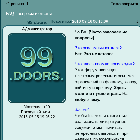
Страница:
1
Тема закрыта
FAQ - вопросы и ответы
Поделиться
2010-08-16 00:12:06
1
99 doors
АДминистратор
Ча.Во. [Часто задаваемые
вопросы]
Это рекламный каталог?
Нет. Это не каталог.
Что здесь вообще происходит?..
Этот форум посвящен
текстовым ролевым играм. Без
ограничений по фандому, жанру,
рейтингу и прочему.
Здесь
можно и нужно играть. На
любую тему.
Уважение:
+19
Зачем?..
Последний визит:
Чтобы Вы могли отыграться,
2015-05-15 19:26:22
реализовать литературные
задумки, а мы - почитать
интересный отыгрыш, и, при
желании, присоединиться.