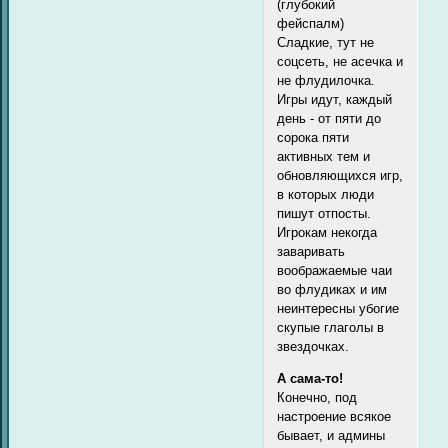
(глубокий
фейспалм)
Сладкие, тут не
соцсеть, не асечка и
не флудилочка.
Игры идут, каждый
день - от пяти до
сорока пяти
активных тем и
обновляющихся игр,
в которых люди
пишут отпосты.
Игрокам некогда
заваривать
воображаемые чаи
во флудиках и им
неинтересны убогие
скупые глаголы в
звездочках.
А сама-то!
Конечно, под
настроение всякое
бывает, и админы