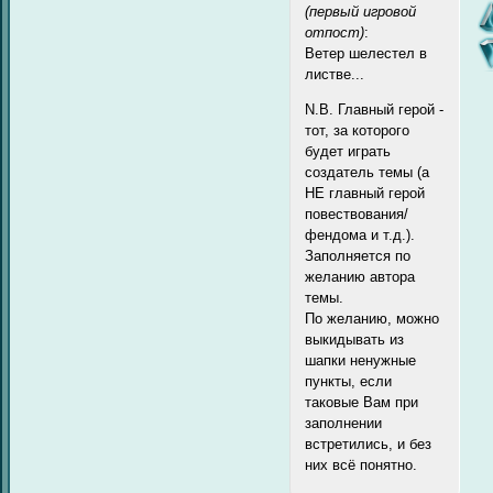
(первый игровой
отпост)
:
Ветер шелестел в
листве...
N.B. Главный герой -
тот, за которого
будет играть
создатель темы (а
НЕ главный герой
повествования/
фендома и т.д.).
Заполняется по
желанию автора
темы.
По желанию, можно
выкидывать из
шапки ненужные
пункты, если
таковые Вам при
заполнении
встретились, и без
них всё понятно.