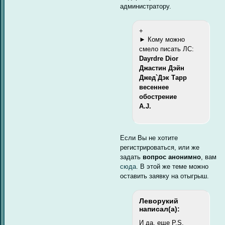
администратору.
+
► Кому можно
смело писать ЛС:
Dayrdre Dior
Джастин Дэйн
Джед`Дэк Тарр
весеннее
обострение
A.J.
Если Вы не хотите
регистрироваться, или же
задать
вопрос анонимно
, вам
сюда
. В этой же теме можно
оставить заявку на отыгрыш.
Леворукий
написал(а):
И да, еще P.S.