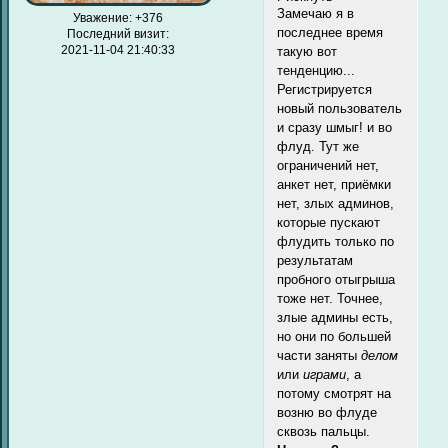
Замечаю я в
Уважение:
+376
последнее время
Последний визит:
2021-11-04 21:40:33
такую вот
тенденцию...
Регистрируется
новый пользователь
и сразу шмыг! и во
флуд. Тут же
ограничений нет,
анкет нет, приёмки
нет, злых админов,
которые пускают
флудить только по
результатам
пробного отыгрыша
тоже нет. Точнее,
злые админы есть,
но они по большей
части заняты
делом
или
играми
, а
потому смотрят на
возню во флуде
сквозь пальцы.