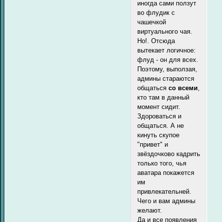
иногда сами ползут
во флудик с
чашечкой
виртуального чая.
Но!. Отсюда
вытекает логичное:
флуд - он для всех.
Поэтому, выползая,
админы стараются
общаться
со всеми
,
кто там в данный
момент сидит.
Здороваться и
общаться. А не
кинуть скупое
"привет" и
звёздочково кадрить
только того, чья
аватара покажется
им
привлекательней.
Чего и вам админы
желают.
Да и все появления