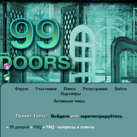
Форум
Участники
Поиск
Регистрация
Войти
Партнёры
Активные темы
Привет, Гость!
Войдите
или
зарегистрируйтесь
.
»
99 дверей
»
FAQ
»
FAQ - вопросы и ответы