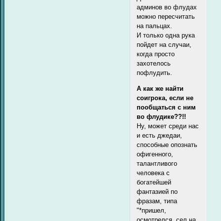
админов во флудах
можно пересчитать
на пальцах.
И только одна рука
пойдет на случаи,
когда просто
захотелось
пофлудить.
А как же найти
соигрока, если не
пообщаться с ним
во флудике??!!
Ну, может среди нас
и есть джедаи,
способные опознать
офигенного,
талантливого
человека с
богатейшей
фантазией по
фразам, типа
"*пришел,
осмотрелся, сел на