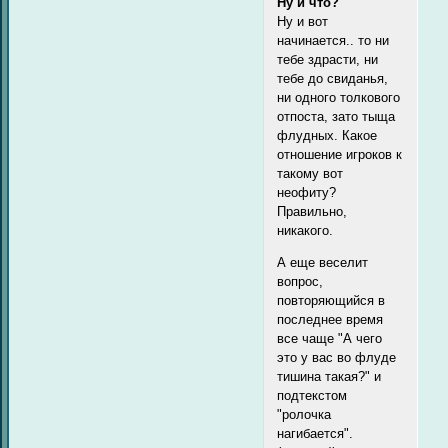
Ну и что?
Ну и вот
начинается.. то ни
тебе здрасти, ни
тебе до свиданья,
ни одного толкового
отпоста, зато тыща
флудных. Какое
отношение игроков к
такому вот
неофиту?
Правильно,
никакого.
А еще веселит
вопрос,
повторяющийся в
последнее время
все чаще "А чего
это у вас во флуде
тишина такая?" и
подтекстом
"ролочка
нагибается".