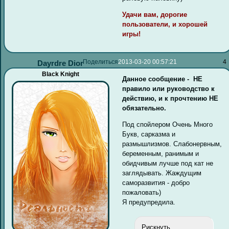
Удачи вам, дорогие
пользователи, и хорошей
игры!
Поделиться
2013-03-20 00:57:21
4
Dayrdre Dior
Black Knight
Данное сообщение - НЕ
правило или руководство к
действию, и к прочтению НЕ
обязательно.
Под спойлером Очень Много
Букв, сарказма и
размышлизмов. Слабонервным,
беременным, ранимым и
обидчивым лучше под кат не
заглядывать. Жаждущим
саморазвития - добро
пожаловать)
Я предупредила.
Рискнуть