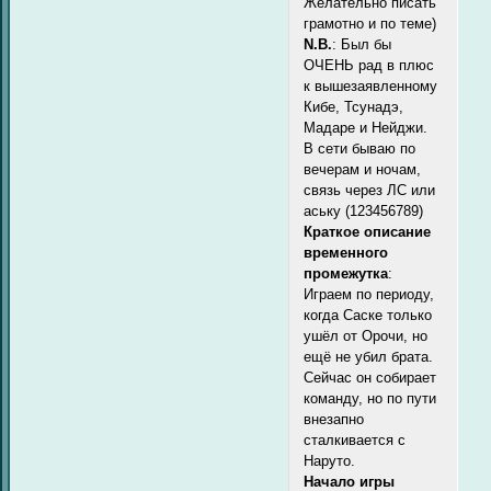
Желательно писать
грамотно и по теме)
N.B.
: Был бы
ОЧЕНЬ рад в плюс
к вышезаявленному
Кибе, Тсунадэ,
Мадаре и Нейджи.
В сети бываю по
вечерам и ночам,
связь через ЛС или
аську (123456789)
Краткое описание
временного
промежутка
:
Играем по периоду,
когда Саске только
ушёл от Орочи, но
ещё не убил брата.
Сейчас он собирает
команду, но по пути
внезапно
сталкивается с
Наруто.
Начало игры