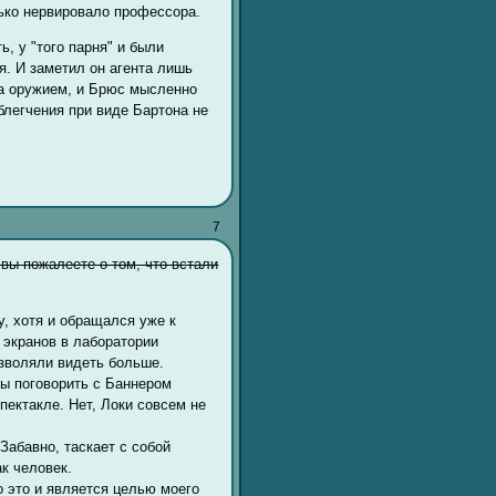
лько нервировало профессора.
, у "того парня" и были
я. И заметил он агента лишь
 за оружием, и Брюс мысленно
блегчения при виде Бартона не
7
 вы пожалеете о том, что встали
у, хотя и обращался уже к
 экранов в лаборатории
озволяли видеть больше.
ы поговорить с Баннером
пектакле. Нет, Локи совсем не
Забавно, таскает с собой
к человек.
о это и является целью моего