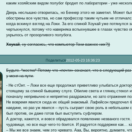
каким хозяйским видом полубог бродил по лаборатории - уже неско
Дверь неслышно отворилась, но Беннер этого не заметил. Может быть
обострены все чувства, но сам профессор таким чутьем не отличалс
когда вскинул взгляд на Локи. За его спиной Хоукай уже потянулся
чертыхнулся, потому что наверняка вспыхнувшее в глазах чувство о
укрылось от прозорливого полубога.
Хоукай
, ну согласись, что компьютер Тони важнее них?))
Поделиться
2012-05-23 16:36:23
Будьте. *жестко* Потому что «почти» означает, что в следующий раз
у меня на пути.
- Не стОит. – Локи все еще продолжал приветливо улыбаться доктор
стоящему за спиной бывшему слуге. Обилие света и глянец стекол и
поначалу непривычно и неприятно раздражали, но зато отражения п
Не вовремя явился сюда их общий знакомый. Лафейсон предпочел б
наедине, но раз уж явился – пусть сыграет свою роль в небольшом с
был против, он даже готов был выступить суфлером.
А доктор, кажется, и вовсе обрадовался появлению незваного гостя. 
чудовище, но все еще чего-то боится. И радуется поддержке как… ка
– Мы же все знаем, чем это чревато. Ааа, Вы, вероятно, думаете, чт