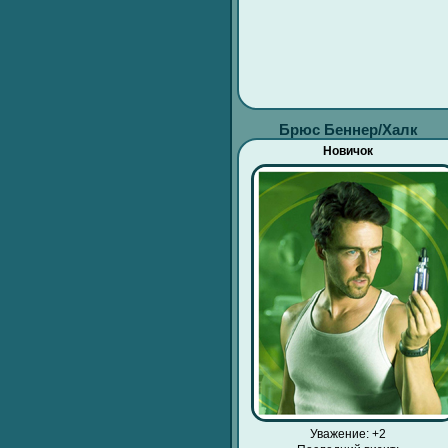
Брюс Беннер/Халк
Новичок
Уважение:
+2