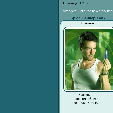
Страница:
1
2
»
Avengers: Let's the new story beg
Брюс Беннер/Халк
Новичок
Уважение:
+2
Последний визит:
2012-06-15 14:10:19