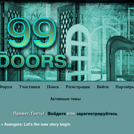
Форум
Участники
Поиск
Регистрация
Войти
Партнёр
Активные темы
Привет, Гость!
Войдите
или
зарегистрируйтесь
.
»
Avengers: Let's the new story begin