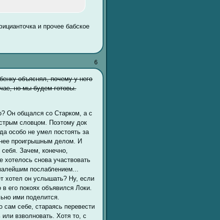
ицианточка и прочее бабское
6
ебенку объяснял, почему у него
чае, но мы будем готовы.
о? Он общался со Старком, а с
острым словцом. Поэтому док
гда особо не умел постоять за
анее проигрышным делом. И
 себя. Зачем, конечно,
не хотелось снова участвовать
 малейшим послаблением...
ет хотел он услышать? Ну, если
 в его покоях объявился Локи.
льно ими поделится.
о сам себе, стараясь перевести
ь или взволновать. Хотя то, с