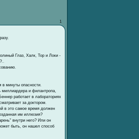
1
разу.
олиный Глаз, Халк, Тор и Локи -
?..
сованию.
м в минуты опасности.
ь миллиардера и филантропа,
Беннер работает в лабораториях
сматривает за доктором.
ый в это самое время должен
созданная им иллюзия?
арень" внутри него? Или он
ожет быть, он нашел способ