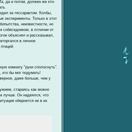
а, да и потом, должен же кто-
ать.
едил за тессарактом. Колбы,
ые эксперименты. Только в этот
бопытства, неизвестности, но
 собеседником, в отличии от
огое объяснял и рассказывал,
 вторгался в личное
 птицей.
ную комнату "руки сполоснуть".
, кто бы мог подумать!
аверное, даже больше, чем у
ружием, стараясь как можно
ем лучше. Он надеялся, что
итуация обернется не в их