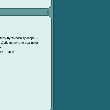
2
меру пугливого доктора, и
 Действительно рад пока
е.
се. - Увы!