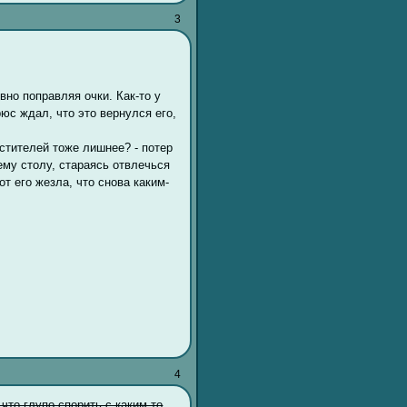
3
вно поправляя очки. Как-то у
юс ждал, что это вернулся его,
Мстителей тоже лишнее? - потер
оему столу, стараясь отвлечься
т его жезла, что снова каким-
4
 что глупо спорить с каким-то