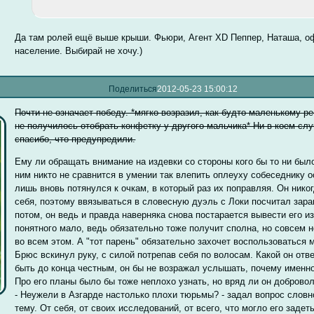
Да там ролей ещё выше крыши. Фьюри, Агент XD Пеппер, Наташа, оф
население. Выбирай не хочу.)
Поделиться
2012-05-23 15:00:12
Почти не означает победу. *мягко возразил, как будто маленькому р
не получилось отобрать конфетку у другого мальчика* Ни в коем слу
спасибо, что предупредили.
Ему ли обращать внимание на издевки со стороны кого бы то ни был
ним никто не сравнится в умении так влепить оплеуху собеседнику 
лишь вновь потянулся к очкам, в который раз их поправляя. Он нико
себя, поэтому ввязываться в словесную дуэль с Локи посчитал зар
потом, он ведь и правда наверняка снова постарается вывести его из
понятного мало, ведь обязательно тоже получит сполна, но совсем 
во всем этом. А "тот парень" обязательно захочет воспользоваться
Брюс вскинул руку, с силой потрепав себя по волосам. Какой он отв
быть до конца честным, он бы не возражал услышать, почему именно
Про его планы было бы тоже неплохо узнать, но вряд ли он доброво
- Неужели в Азгарде настолько плохи тюрьмы? - задал вопрос словн
тему. От себя, от своих исследований, от всего, что могло его задет