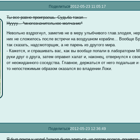
Поделиться
2012-05-23 11:05:17
Ты все равно проиграешь. Судьба такая...
Нуууу... *многозначительное молчание*
Невольно вздрогнул, заметив не в меру улыбчивого глав.злодея, нер
них не сложилось после встречи на воздушном корабле... Вообще Бр
так сказать, надсмоторщик, а не парень из другого мира.
- Кажется, и спрашивать вас, как вы вообще попали в лаборатории 
руки друг о друга, затем оправил халат и, наконец, отвернулся к св
от неожиданного соседства. Главное, держаться от него подальше и о
то непостежимым образом оказался во владении Локи.
Поделиться
2012-05-23 12:36:49
Я был почти у цели! *начал было злиться, но потом осекся, понимая,