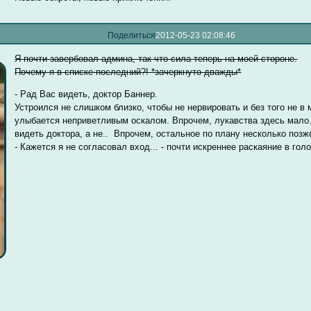
Поделиться
2012-05-23 02:08:46
Я почти завербовал админа, так что сила теперь на моей стороне.
Почему я в списке последний?! *зачеркнуто дважды*
- Рад Вас видеть, доктор Баннер.
Устроился не слишком близко, чтобы не нервировать и без того не в 
улыбается неприветливым оскалом. Впрочем, лукавства здесь мало.
видеть доктора, а не.. Впрочем, остальное по плану несколько позж
- Кажется я не согласовал вход... - почти искреннее раскаяние в голо