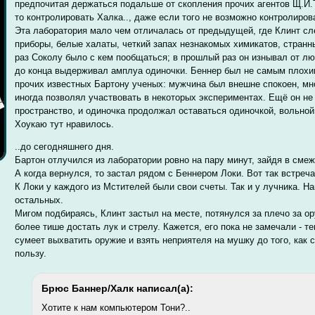
предпочитая держаться подальше от скопления прочих агентов Щ.И.Т
то контролировать Халка.., даже если того не возможно контролиров
Эта лаборатория мало чем отличалась от предыдущей, где Клинт сл
приборы, белые халаты, четкий запах незнакомых химикатов, странн
раз Соколу было с кем пообщаться; в прошлый раз он изнывал от лю
до конца выдерживал амплуа одиночки. Беннер был не самым плохим
прочих известных Бартону ученых: мужчина был внешне спокоен, мн
иногда позволял участвовать в некоторых экспериментах. Ещё он не
пространство, и одиночка продолжал оставаться одиночкой, вольной
Хоукаю тут нравилось.
..до сегодняшнего дня.
Бартон отлучился из лаборатории ровно на пару минут, зайдя в смеж
А когда вернулся, то застал рядом с Беннером Локи. Вот так встреча
К Локи у каждого из Мстителей были свои счеты. Так и у лучника. Н
остальных.
Мигом подбираясь, Клинт застыл на месте, потянулся за плечо за о
более тише достать лук и стрелу. Кажется, его пока не замечали - т
сумеет выхватить оружие и взять неприятеля на мушку до того, как с
пользу.
Брюс Баннер/Халк написал(а):
Хотите к нам компьютером Тони?..