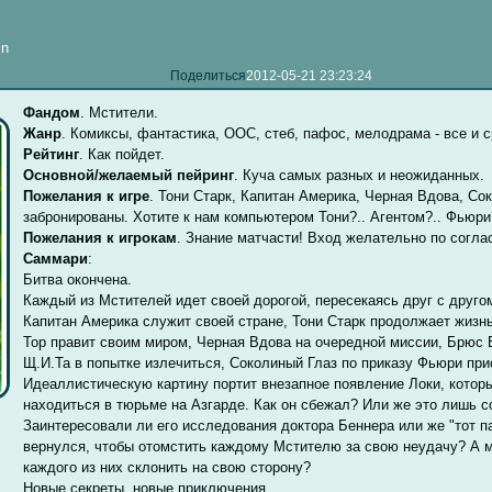
in
Поделиться
2012-05-21 23:23:24
Фандом
. Мстители.
Жанр
. Комиксы, фантастика, ООС, стеб, пафос, мелодрама - все и с
Рейтинг
. Как пойдет.
Основной/желаемый пейринг
. Куча самых разных и неожиданных.
Пожелания к игре
. Тони Старк, Капитан Америка, Черная Вдова, Сок
забронированы. Хотите к нам компьютером Тони?.. Агентом?.. Фьюри
Пожелания к игрокам
. Знание матчасти! Вход желательно по согла
Саммари
:
Битва окончена.
Каждый из Мстителей идет своей дорогой, пересекаясь друг с друго
Капитан Америка служит своей стране, Тони Старк продолжает жизн
Тор правит своим миром, Черная Вдова на очередной миссии, Брюс 
Щ.И.Та в попытке излечиться, Соколиный Глаз по приказу Фьюри при
Идеаллистическую картину портит внезапное появление Локи, котор
находиться в тюрьме на Азгарде. Как он сбежал? Или же это лишь 
Заинтересовали ли его исследования доктора Беннера или же "тот п
вернулся, чтобы отомстить каждому Мстителю за свою неудачу? А м
каждого из них склонить на свою сторону?
Новые секреты, новые приключения.