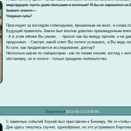
мидгардцем, пусть даже большим и зеленым* Я бы не зарекался на 
бывает, знаете...
*поджал губы*
Проследил за взглядом собеседника, брошенным на жезл, и снова 
Будущий правитель Земли был вполне доволен произведенным впеч
- А в этом облике Вы умнее... - бросил как бы между прочим, и не д
продолжил. - Смотря, какой ответ Вы хотите услышать, а Вы ведь лю
Кстати, как продвигаются исследования, доктор?
Несколько шагов по лаборатории - как по своим покоям, взгляд с и
обстановку, но в голосе - только праздное любопытство.
Поделиться
2012-05-23 14:06:05
С памятных событий Хоукай был приставлен к Беннеру. Не то чтобы с
Дни здесь тянулись скучно, однообразно, но это устраивало Бартон