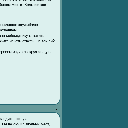
Вашем месте. Ведь всякое
понимающе заулыбался.
атлением.
авая собеседнику ответить,
бите искать ответы, не так ли?
нтересом изучает окружающую
5
ледить, но - да.
а. Он не любил людных мест,