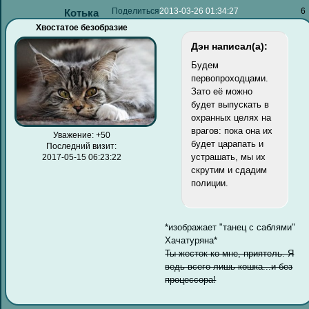
Поделиться
2013-03-26 01:34:27
6
Котька
Хвостатое безобразие
Дэн написал(а):
Будем
первопроходцами.
Зато её можно
будет выпускать в
охранных целях на
врагов: пока она их
Уважение:
+50
будет царапать и
Последний визит:
устрашать, мы их
2017-05-15 06:23:22
скрутим и сдадим
полиции.
*изображает "танец с саблями"
Хачатуряна*
Ты жесток ко мне, приятель. Я
ведь всего лишь кошка...и без
процессора!