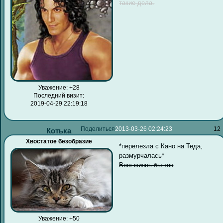
такие дела.
Уважение:
+28
Последний визит:
2019-04-29 22:19:18
Поделиться
2013-03-26 02:24:23
12
Котька
Хвостатое безобразие
*перелезла с Кано на Теда,
размурчалась*
Всю жизнь бы так
Уважение:
+50