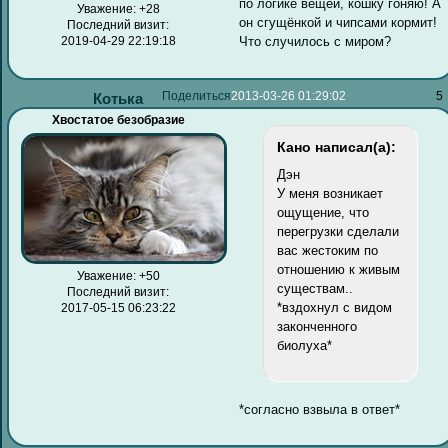
по логике вещей, кошку гоняю! А
Уважение:
+28
он сгущёнкой и чипсами кормит!
Последний визит:
Что случилось с миром?
2019-04-29 22:19:18
Поделиться
2013-03-26 01:29:02
5
Котька
Хвостатое безобразие
Кано написал(а):
Дэн
У меня возникает
ощущение, что
перегрузки сделали
вас жестоким по
отношению к живым
Уважение:
+50
существам..
Последний визит:
*вздохнул с видом
2017-05-15 06:23:22
законченного
биолуха*
*согласно взвыла в ответ*