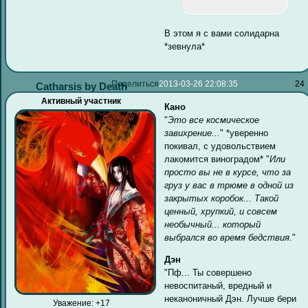
В этом я с вами солидарна
*зевнула*
Поделиться
2013-03-26 22:08:35
24
Catharsis by Death
Активный участник
Кано
"
Это все космическое
завихрение...
" *уверенно
покивал, с удовольствием
лакомится виноградом* "
Или
просто вы не в курсе, что за
груз у вас в трюме в одной из
закрытых коробок... Такой
ценный, хрупкий, и совсем
необычный... который
выбрался во время бедствия.
"
Дэн
"Пф... Ты совершено
невоспитаный, вредный и
неканоничный Дэн. Лучше бери
Уважение:
+17