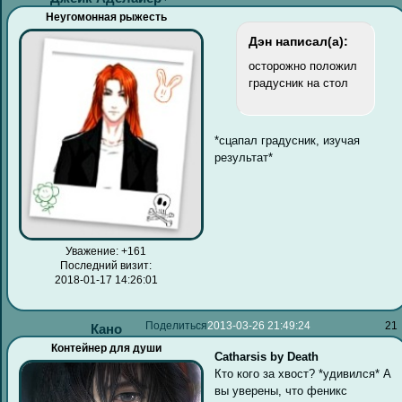
Неугомонная рыжесть
Дэн написал(а):
осторожно положил
градусник на стол
*сцапал градусник, изучая
результат*
Уважение:
+161
Последний визит:
2018-01-17 14:26:01
Поделиться
2013-03-26 21:49:24
21
Кано
Контейнер для души
Catharsis by Death
Кто кого за хвост? *удивился* А
вы уверены, что феникс