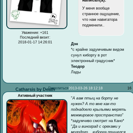
У меня вообще
странное ощущение,
что нам навигатора
подменили..
Уважение:
+161
Последний визит:
2018-01-17 14:26:01
Дэн
*с крайне задумчивым видом
сунул киборгу в рот
электронный градусник*
Теодор
Лады
Поделиться
2013-03-26 18:12:18
16
Catharsis by Death
Активный участник
"
А вам птыц на борту не
нужен? А то мне как-то
поднадоело крыльями мерять
межмировое пространство
"
*задумчиво смотрит на Кано*
"
Да и виноград с орехами у
молодого... киборга пришелся