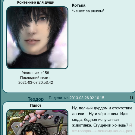
Контейнер для души
Котька
*чешет за ушком*
Уважение:
+158
Последний визит:
2021-03-07 20:53:42
Поделиться
2013-03-26 02:10:15
11
Теодор
Пилот
Ну, полный дурдом и отсутствие
логики... Ну и чёрт с ним. Иди
сюда, бедная испуганная
животинка. Сгущёнки хочешь?
Я
же говорю - к лешему канон, раз