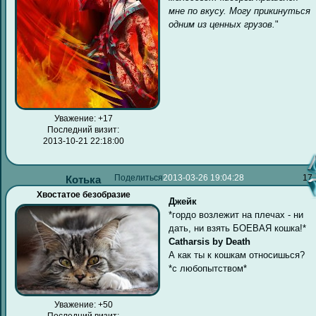
мне по вкусу. Могу прикинуться
одним из ценных грузов.
"
Уважение:
+17
Последний визит:
2013-10-21 22:18:00
Поделиться
2013-03-26 19:04:28
17
Котька
Хвостатое безобразие
Джейк
*гордо возлежит на плечах - ни
дать, ни взять БОЕВАЯ кошка!*
Catharsis by Death
А как ты к кошкам относишься?
*с любопытством*
Уважение:
+50
Последний визит: