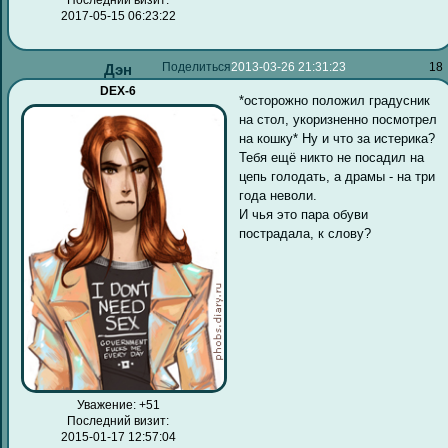
2017-05-15 06:23:22
Поделиться
2013-03-26 21:31:23
18
Дэн
DEX-6
*осторожно положил градусник
на стол, укоризненно посмотрел
на кошку* Ну и что за истерика?
Тебя ещё никто не посадил на
цепь голодать, а драмы - на три
года неволи.
И чья это пара обуви
пострадала, к слову?
Уважение:
+51
Последний визит:
2015-01-17 12:57:04