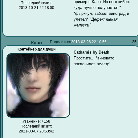
пример с Кано. Из него киборг
Последний визит:
куда лучше получается."
2013-10-21 22:18:00
*фыркнул, забрал виноград и
улетел* "
Дефективная
железка.
"
Поделиться
2013-03-26 22:10:56
25
Кано
Контейнер для души
Catharsis by Death
Простите... *виновато
поклонился вслед*
Уважение:
+158
Последний визит:
2021-03-07 20:53:42