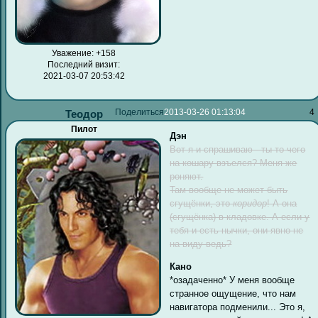
Уважение:
+158
Последний визит:
2021-03-07 20:53:42
Поделиться
2013-03-26 01:13:04
4
Теодор
Пилот
Дэн
Вот я и спрашиваю - ты-то чего
на кошару взъелся? Меня же
роняют.
Там вообще не может быть
сгущёнки, это
коридор
! А она
(сгущёнка) в кладовке. А если у
тебя и есть нычки, они явно не
на виду ведь?
Кано
*озадаченно* У меня вообще
странное ощущение, что нам
навигатора подменили... Это я,