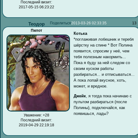
Последний визит:
2017-05-15 06:23:22
Поделиться
2013-03-26 02:33:35
13
Теодор
Пилот
Котька
*поглаживая лобешник и теребя
шёрстку на спине * Вот Полина
появится, спросим у неё, чем
тебя полезным накормить...
Пока я буду за ней следом со
своим куском работы
разбираться... и отписываться...
А пока лопай вкусное, хоть,
может, и вредное.
Джейк
, я тогда пока начинаю с
пультом разбираться (после
Полины), подключайся, как
появишься, лады?
Уважение:
+28
Последний визит:
2019-04-29 22:19:18