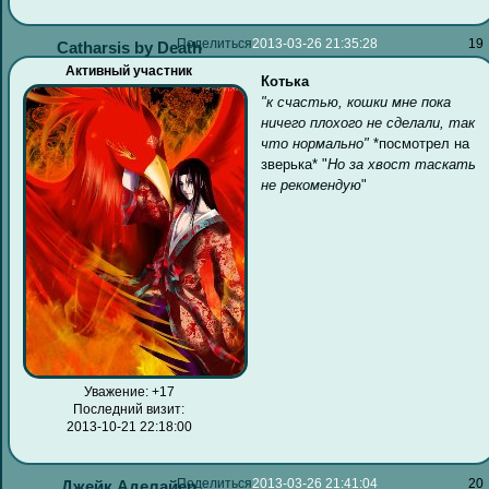
Поделиться
2013-03-26 21:35:28
19
Catharsis by Death
Активный участник
Котька
"к счастью, кошки мне пока
ничего плохого не сделали, так
что нормально"
*посмотрел на
зверька* "
Но за хвост таскать
не рекомендую
"
Уважение:
+17
Последний визит:
2013-10-21 22:18:00
Поделиться
2013-03-26 21:41:04
20
Джейк Аделайер