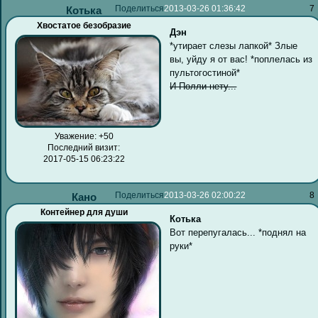
Поделиться
2013-03-26 01:36:42
7
Котька
Хвостатое безобразие
Дэн
*утирает слезы лапкой* Злые
вы, уйду я от вас! *поплелась из
пультогостиной*
И Полли нету...
Уважение:
+50
Последний визит:
2017-05-15 06:23:22
Поделиться
2013-03-26 02:00:22
8
Кано
Контейнер для души
Котька
Вот перепугалась... *поднял на
руки*