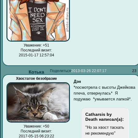
Уважение:
+51
Последний визит:
2015-01-17 12:57:04
Поделиться
2013-03-26 22:07:17
23
Котька
Хвостатое безобразие
Дэн
*посмотрела с высоты Джейкова
плеча, отвернулась* Я
подумаю *умывается лапкой*.
Catharsis by
Death написал(а):
Уважение:
+50
"Но за хвост таскать
Последний визит:
не рекомендую"
2017-05-15 06:23:22