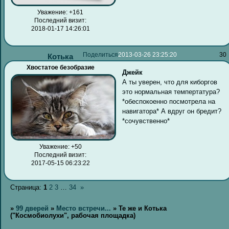
Уважение:
+161
Последний визит:
2018-01-17 14:26:01
Поделиться
2013-03-26 23:25:20
30
Котька
Хвостатое безобразие
Джейк
А ты уверен, что для киборгов
это нормальная темпертатура?
*обеспокоенно посмотрела на
навигатора* А вдруг он бредит?
*сочувственно*
Уважение:
+50
Последний визит:
2017-05-15 06:23:22
Страница:
1
2
3
…
34
»
»
99 дверей
»
Место встречи...
»
Те же и Котька
("Космобиолухи", рабочая площадка)