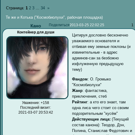
Страница:
1
2
3
…
34
»
Те же и Котька ("Космобиолухи", рабочая площадка)
Поделиться
2013-03-25 22:02:25
1
Кано
Контейнер для души
Цитируя дословно бесконечно
уважаемого основателя и
отбивая ему земные поклоны (и
извинительные - в адрес
админов-сан за безбожно
изфлуженную предыдущую
тему)
Фандом
: О. Громыко
"Космобиолухи"
Жанр
: фантастика,
приключения, стеб
Рейтинг
: а кто его знает, там
Уважение:
+158
одна лиса чего стоит со своим
Последний визит:
2021-03-07 20:53:42
подозрительным "кусём"
Действующие лица:
(Текущий
состав канона): Теодор, Дэн,
Полина, Станислав Федотович и