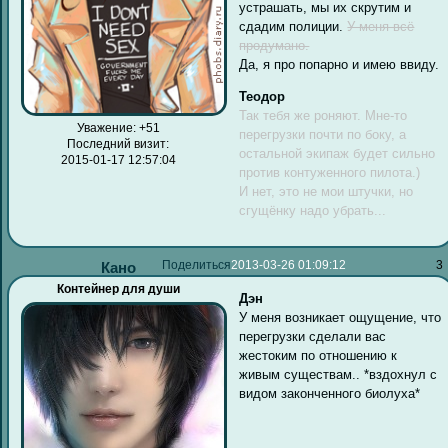
устрашать, мы их скрутим и
сдадим полиции.
У меня всё
продумано.
Да, я про попарно и имею ввиду.
Теодор
Так тебя же роняют. Мне-то
Уважение:
+51
перегрузки почти по боку, а
Последний визит:
остальной экипаж будет сильно
2015-01-17 12:57:04
против контуженного пилота.)
И нет, это не мои штучки, но
сгущёнку надо убрать...
Поделиться
2013-03-26 01:09:12
3
Кано
Контейнер для души
Дэн
У меня возникает ощущение, что
перегрузки сделали вас
жестоким по отношению к
живым существам.. *вздохнул с
видом законченного биолуха*