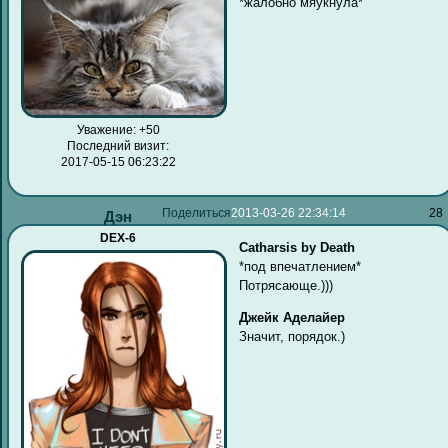
*жалобно мяукнула*
Уважение:
+50
Последний визит:
2017-05-15 06:23:22
Поделиться
2013-03-26 22:34:14
28
Дэн
DEX-6
Catharsis by Death
*под впечатлением*
Потрясающе.)))
Джейк Аделайер
Значит, порядок.)