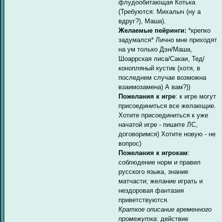
флудообитающая Котька
(Требуются: Михалыч (ну а
вдруг?), Маша).
Желаемые пейринги:
*крепко
задумался* Лично мне приходят
на ум только Дэн/Маша,
Шоаррская лиса/Сакаи, Тед/
конопляный кустик (хотя, в
последнем случае возможна
взаимозамена) А вам?))
Пожелания к игре
: к игре могут
присоединиться все желающие.
Хотите присоединиться к уже
начатой игре - пишите ЛС,
договоримся) Хотите новую - не
вопрос)
Пожелания к игрокам
:
соблюдение норм и правил
русского языка, знание
матчасти; желание играть и
нездоровая фантазия
приветствуются.
Краткое описание временного
промежутка
: действие