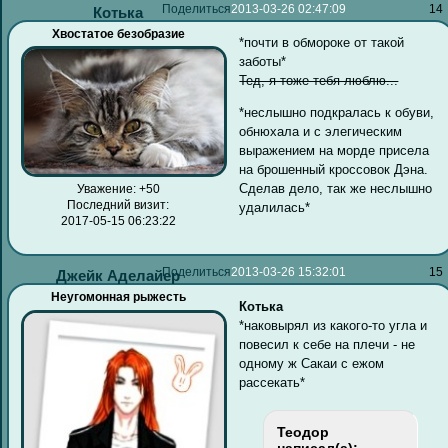
Поделиться
2013-03-26 02:47:09
14
Котька
Хвостатое безобразие
*почти в обмороке от такой
заботы*
Тед, я тоже тебя люблю...
*неслышно подкралась к обуви,
обнюхала и с элегическим
выражением на морде присела
на брошенный кроссовок Дэна.
Сделав дело, так же неслышно
Уважение:
+50
Последний визит:
удалилась*
2017-05-15 06:23:22
Поделиться
2013-03-26 15:32:01
15
Джейк Аделайер
Неугомонная рыжесть
Котька
*наковырял из какого-то угла и
повесил к себе на плечи - не
одному ж Сакаи с ежом
рассекать*
Теодор
написал(а):