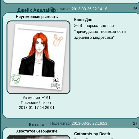
Поделиться
2013-03-26 22:14:18
26
Джейк Аделайер
Неугомонная рыжесть
Кано
Дэн
36,8 - нормально все
*прикидывает возможности
здешнего медотсека*
Уважение:
+161
Последний визит:
2018-01-17 14:26:01
Поделиться
2013-03-26 22:16:53
27
Котька
Хвостатое безобразие
Catharsis by Death