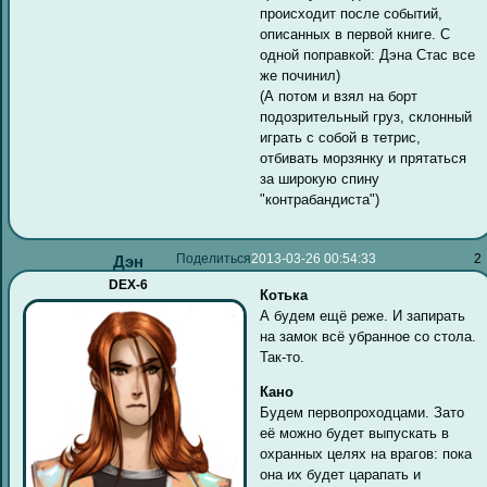
происходит после событий,
описанных в первой книге. С
одной поправкой: Дэна Стас все
же починил)
(А потом и взял на борт
подозрительный груз, склонный
играть с собой в тетрис,
отбивать морзянку и прятаться
за широкую спину
"контрабандиста")
Поделиться
2013-03-26 00:54:33
2
Дэн
DEX-6
Котька
А будем ещё реже. И запирать
на замок всё убранное со стола.
Так-то.
Кано
Будем первопроходцами. Зато
её можно будет выпускать в
охранных целях на врагов: пока
она их будет царапать и