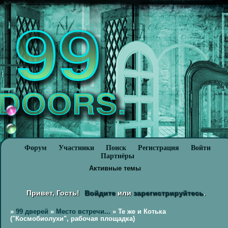
Форум
Участники
Поиск
Регистрация
Войти
Партнёры
Активные темы
Привет, Гость!
Войдите
или
зарегистрируйтесь
.
»
99 дверей
»
Место встречи...
»
Те же и Котька
("Космобиолухи", рабочая площадка)