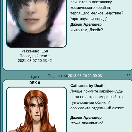
впишется в обстановку
космического корабля,
терпящего мелкое бедствие?
*протянул виноград*
Джейк Аделайер
и что там, Джейк?
Уважение:
+158
Последний визит:
2021-03-07 20:53:42
Поделиться
2013-03-26 21:59:03
22
Дэн
DEX-6
Catharsis by Death
Лучше примите какой-нибудь
если не антропоморфный, то
гуманоидный облик. И
сообразите отдельный сюжет.
Джейк Аделайер
*тоже любопытно*