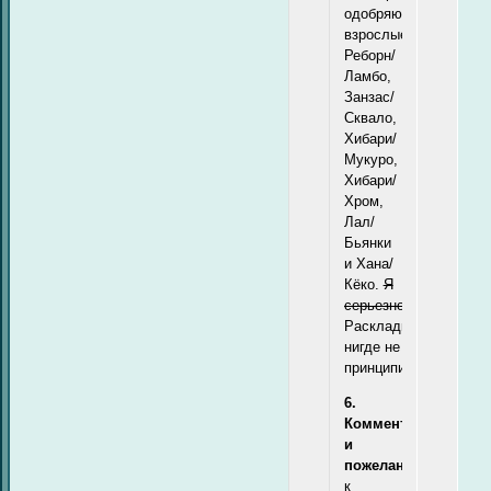
одобряю:
взрослые
Реборн/
Ламбо,
Занзас/
Сквало,
Хибари/
Мукуро,
Хибари/
Хром,
Лал/
Бьянки
и Хана/
Кёко.
Я
серьезно!
Раскладка
нигде не
принципиальна.
6.
Комментарии
и
пожелания:
к