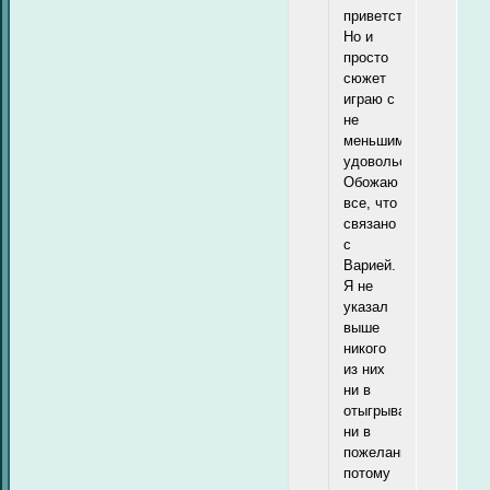
приветствую.
Но и
просто
сюжет
играю с
не
меньшим
удовольствием.
Обожаю
все, что
связано
с
Варией.
Я не
указал
выше
никого
из них
ни в
отыгрываемых,
ни в
пожеланиях,
потому