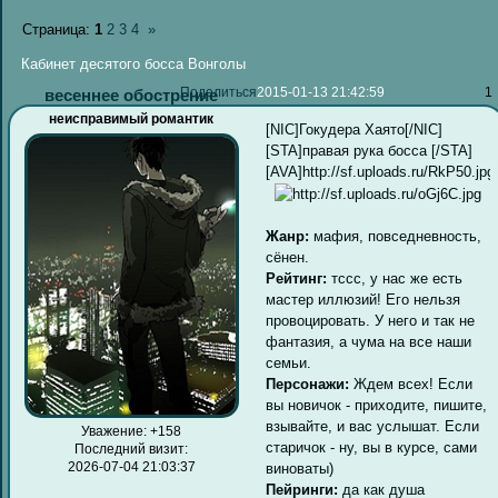
Страница:
1
2
3
4
»
Кабинет десятого босса Вонголы
Поделиться
2015-01-13 21:42:59
1
весеннее обострение
неисправимый романтик
[NIC]Гокудера Хаято[/NIC]
[STA]правая рука босса [/STA]
[AVA]http://sf.uploads.ru/RkP50.jpg
Жанр:
мафия, повседневность,
сёнен.
Рейтинг:
тссс, у нас же есть
мастер иллюзий! Его нельзя
провоцировать. У него и так не
фантазия, а чума на все наши
семьи.
Персонажи:
Ждем всех! Если
вы новичок - приходите, пишите,
взывайте, и вас услышат. Если
Уважение:
+158
старичок - ну, вы в курсе, сами
Последний визит:
2026-07-04 21:03:37
виноваты)
Пейринги:
да как душа