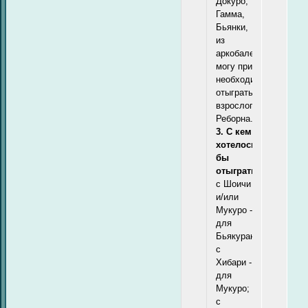
Докуро,
Гамма,
Бьянки,
из
аркобалено
могу при
необходимости
отыграть
взрослого
Реборна.
3. С кем
хотелось
бы
отыграть:
с Шоичи
и/или
Мукуро -
для
Бьякурана;
с
Хибари -
для
Мукуро;
с