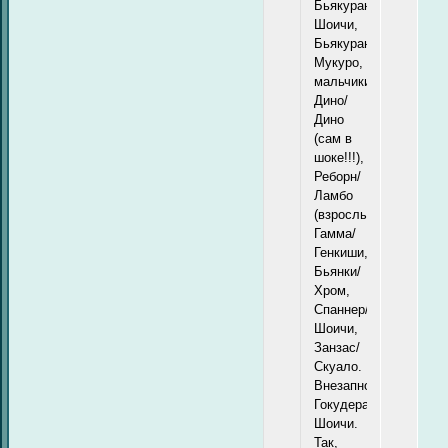
Бьякуран/
Шоичи,
Бьякуран/
Мукуро,
мальчики
Дино/
Дино
(сам в
шоке!!!),
Реборн/
Ламбо
(взрослые),
Гамма/
Генкиши,
Бьянки/
Хром,
Спаннер/
Шоичи,
Занзас/
Скуало.
Внезапно!!
Гокудера/
Шоичи.
Так,