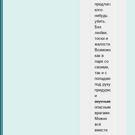
предлагаю
кого-
нибудь
убить.
Без
любви,
тоски и
жалости.
Возможно
как в
паре со
своими,
так и с
попадающимися
под руку
придурками
и
вкусными
опасными
врагами.
Можно
всё
вместе