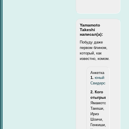
Yamamoto
Takeshi
написал(а):
Побуду даже
первом блином,
который, как
известно, комом.
Анкетка
1.
юный
Свидерский
2. Кого
отыгрываю:
Ямамото
Такеши,
Ириэ
Шоичи,
Генкиши,