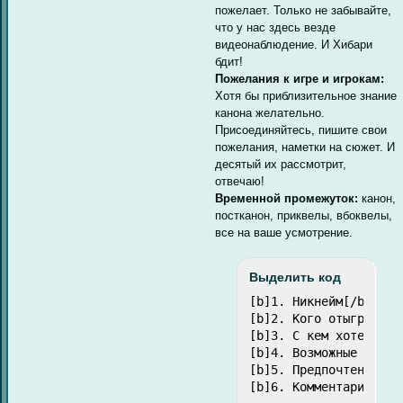
пожелает. Только не забывайте,
что у нас здесь везде
видеонаблюдение. И Хибари
бдит!
Пожелания к игре и игрокам:
Хотя бы приблизительное знание
канона желательно.
Присоединяйтесь, пишите свои
пожелания, наметки на сюжет. И
десятый их рассмотрит,
отвечаю!
Временной промежуток:
канон,
постканон, приквелы, вбоквелы,
все на ваше усмотрение.
Выделить код
[b]1. Никнейм[/b]

[b]2. Кого отыгрываю:[
[b]3. С кем хотелось б
[b]4. Возможные идеи и
[b]5. Предпочтения в п
[b]6. Комментарии и п