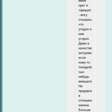
меня
прет и
таращит
- могу
отыграть
что
угодно и
кем
угодно.
Даже в
качестве
антуража,
если
кому-то
понадобится
чье-
нибудь
вмешательство.
Не
придирчив
в
отношении
канона.
Больше