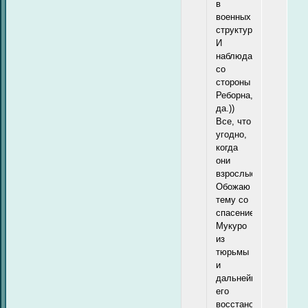
в
военных
структурах.
И
наблюдающего
со
стороны
Реборна,
да.))
Все, что
угодно,
когда
они
взрослые.
Обожаю
тему со
спасением
Мукуро
из
тюрьмы
и
дальнейшее
его
восстановление.