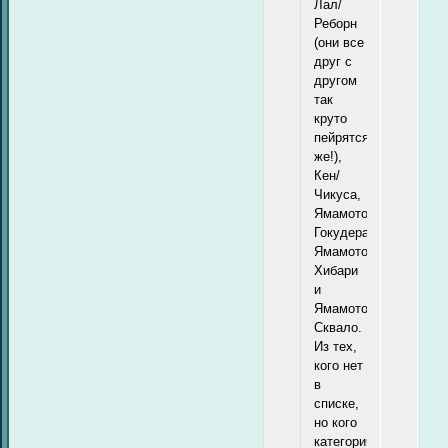
Лал/
Реборн
(они все
друг с
другом
так
круто
пейрятся
же!),
Кен/
Чикуса,
Ямамото/
Гокудера,
Ямамото/
Хибари
и
Ямамото/
Сквало.
Из тех,
кого нет
в
списке,
но кого
категорически