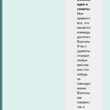
идеи и
сюжеты:
Мне
нравится
все, что
касается
команды
десятого
Вонголы.
Я бы с
удовольствием
отыграл
любую
миссию
или что-
нибудь
из
повседневной
жизни
Вонголы,
как
повзрослевшей,
так и