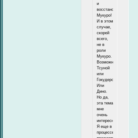
и
восстановлении
Мукуро!
И в этом
случае,
скорей
всего,
не в
роли
Мукуро.
Возможно,
Тсуной
или
Гокудерой.
Или
Дино.
Но да,
эта тема
мне
очень
интересна.
Я еще в
процессе