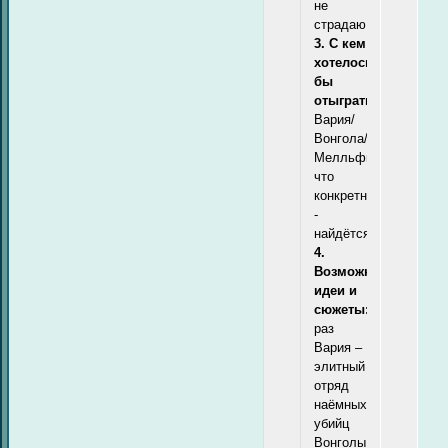
не
страдаю
3. С кем
хотелось
бы
отыграть:
Вария/
Вонгола/
Мелльфиоре,
что
конкретно
-
найдётся
4.
Возможные
идеи и
сюжеты:
раз
Вария –
элитный
отряд
наёмных
убийц
Вонголы,