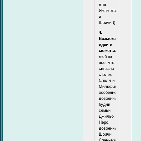
для
Ямамото
и
Шоичи.))
4.
Возможные
идеи и
сюжеты:
люблю
всё, что
связано
с Блэк
Спелл и
Мильфиоре,
особенно
довоенные
будни
семьи
Джильо
Неро,
довоенных
Шоичи,
Спаннера