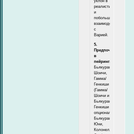
уклон в
реалистичность),
и
побольше
взаимодействия
с
Варией.
5.
Предпочтения
в
пейрингах:
Бьякуран/
Шоичи,
Гамма/
Генкиши
(Гамма/
Шоичи и
Бьякуран/
Генкиши
опционально),
Бьякуран/
Юни,
Колонелло/