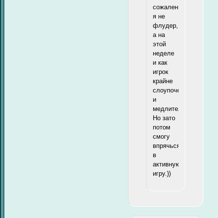
сожалению,
я не
флудер,
а на
этой
неделе
и как
игрок
крайне
слоупочен
и
медлителен.
Но зато
потом
смогу
впрячься
в
активную
игру.))