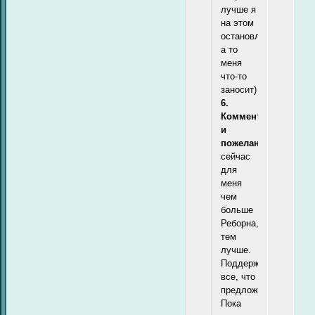
лучше я
на этом
остановлюсь,
а то
меня
что-то
заносит)
6.
Комментарии
и
пожелания:
сейчас
для
меня
чем
больше
Реборна,
тем
лучше.
Поддержу
все, что
предложите.
Пока