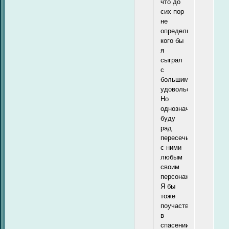
что до
сих пор
не
определился,
кого бы
я
сыграл
с
большим
удовольствием.
Но
однозначно
буду
рад
пересечься
с ними
любым
своим
персонажем.
Я бы
тоже
поучаствовал
в
спасении