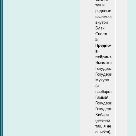
так и
рядовые
взаимоотношения
внутри
Блэк
Спелл.
5.
Предпочтения
в
пейрингах:
Ямамото/
Гокудера,
Гокудера/
Мукуро
(и
наоборот),
Гамма/
Гокудера,
Гокудера/
Хибари
(именно
так, я не
ошибся),