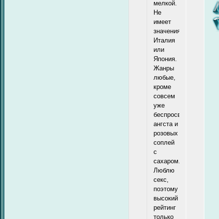
мелкой.
Не
имеет
значения,
Италия
или
Япония.
Жанры
любые,
кроме
совсем
уже
беспросветного
ангста и
розовых
соплей
с
сахаром.
Люблю
секс,
поэтому
высокий
рейтинг
только