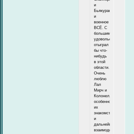
и
Бьякурана
и
военное
ВСЁ. С
большим
удовольствием
отыграл
бы что-
нибудь
в этой
области.
Очень
люблю
Лал
Мирч и
Колонелло,
особенно
их
знакомство
и
дальнейшее
взаимодействие