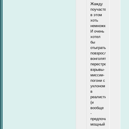
Жажду
поучаствовать
в этом
хоть
немножко.))
И очень
хотел
бы
отыграть
повзрослевших
вонголят,
перестрелки-
взрывы-
миссии-
погони с
уклоном
в
реалистичность
(и
вообще
-
предпочитаю
мощный