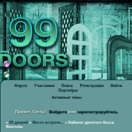
Форум
Участники
Поиск
Регистрация
Войти
Партнёры
Активные темы
Привет, Гость!
Войдите
или
зарегистрируйтесь
.
»
99 дверей
»
Место встречи...
»
Кабинет десятого босса
Вонголы