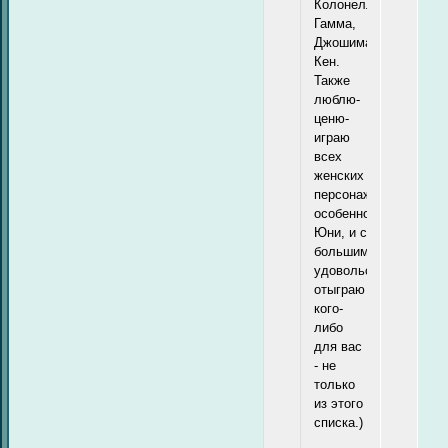
Колонелло,
Гамма,
Джошима
Кен.
Также
люблю-
ценю-
играю
всех
женских
персонажей,
особенно
Юни, и с
большим
удовольствием
отыграю
кого-
либо
для вас
- не
только
из этого
списка.)