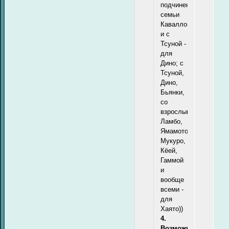
подчиненными
семьи
Каваллоне
и с
Тсуной -
для
Дино; с
Тсуной,
Дино,
Бьянки,
со
взрослым
Ламбо,
Ямамото,
Мукуро,
Кёей,
Гаммой
и
вообще
всеми -
для
Хаято))
4.
Возможные