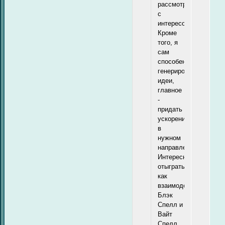
рассмотрю
с
интересом.
Кроме
того, я
сам
способен
генерировать
идеи,
главное
-
придать
ускорение
в
нужном
направлении.
Интересно
отыграть
как
взаимодействие
Блэк
Спелл и
Вайт
Спелл,