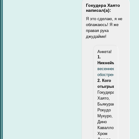
Гокудера Хаято
написал(а):
Я это сделаю, я не
облажаюсь! Я же
правая рука
джудайме!
Анкета!
1.
Никнейм:
весеннее
обострение
2. Кого
отыгрываю:
Гокудера
Хаято,
Бьякуран,
Рокудо
Мукуро,
Дино
Каваллоне,
Хром