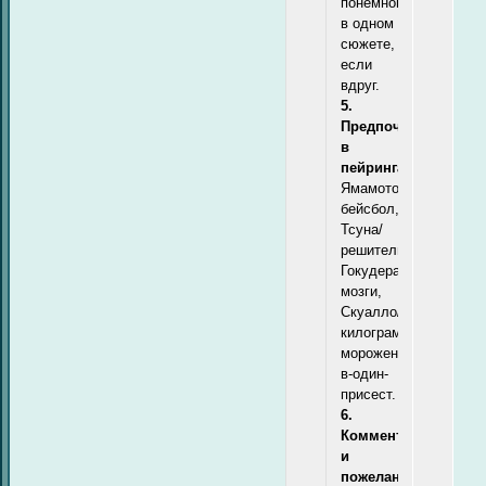
понемногу
в одном
сюжете,
если
вдруг.
5.
Предпочтения
в
пейрингах:
Ямамото/
бейсбол,
Тсуна/
решительность,
Гокудера/
мозги,
Скуалло/
килограмм-
мороженного-
в-один-
присест.
6.
Комментарии
и
пожелания: