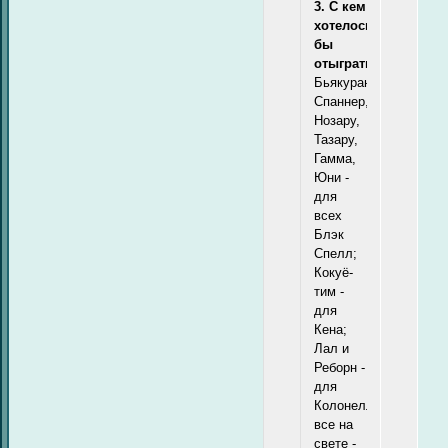
3. С кем
хотелось
бы
отыграть:
Бьякуран,
Спаннер,
Нозару,
Тазару,
Гамма,
Юни -
для
всех
Блэк
Спелл;
Кокуё-
тим -
для
Кена;
Лал и
Реборн -
для
Колонелло;
все на
свете -