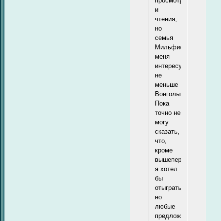
просмотра
и
чтения,
но
семья
Мильфиоре
меня
интересует
не
меньше
Вонголы.
Пока
точно не
могу
сказать,
что,
кроме
вышеперечисленного,
я хотел
бы
отыграть,
но
любые
предложения