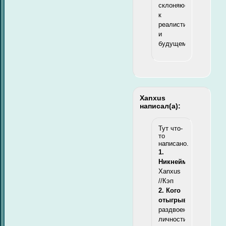
склоняюсь
к
реалистичности
и
будущему.
Xanxus
написал(а):
Тут что-
то
написано.
1.
Никнейм:
Xanxus
//Кэп
2. Кого
отыгрываю:
раздвоением
личности