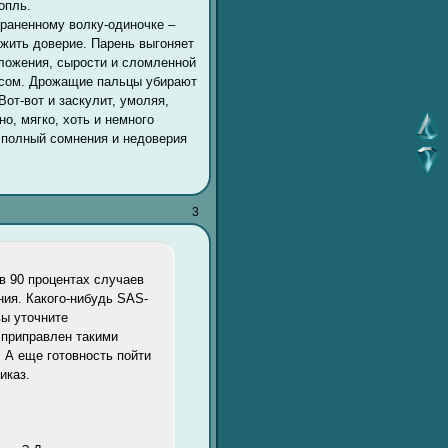
опль.
 раненному волку-одиночке –
ужить доверие. Парень выгоняет
зложения, сырости и сломленной
мсом. Дрожащие пальцы убирают
Вот-вот и заскулит, умоляя,
о, мягко, хоть и немного
 полный сомнения и недоверия
3
 в 90 процентах случаев
ния. Какого-нибудь SAS-
вы уточните
 приправлен такими
 А еще готовность пойти
иказ.