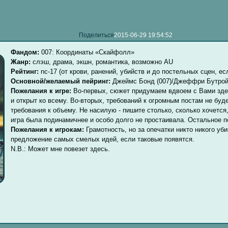
Поделиться
2015-06-29 19:54:52
Фандом:
007: Координаты «Скайфолл»
Жанр:
слэш, драма, экшн, романтика, возможно AU
Рейтинг:
nc-17 (от крови, ранений, убийств и до постельных сцен, е
Основной/желаемый пейринг:
Джеймс Бонд (007)/Джеффри Бутрой
Пожелания к игре:
Во-первых, сюжет придумаем вдвоем с Вами здес
и открыт ко всему. Во-вторых, требований к огромным постам не буд
требования к объему. Не насилую - пишите столько, сколько хочется
игра была подинамичнее и особо долго не простаивала. Остальное 
Пожелания к игрокам:
Грамотность, но за опечатки никто никого уби
предложение самых смелых идей, если таковые появятся.
N.B.: Может мне повезет здесь.