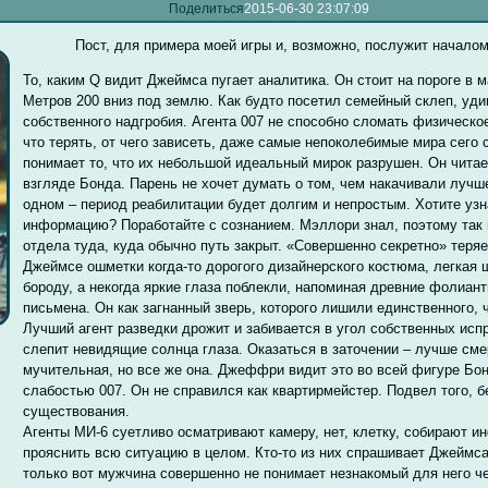
Поделиться
2015-06-30 23:07:09
Пост, для примера моей игры и, возможно, послужит началом,
То, каким Q видит Джеймса пугает аналитика. Он стоит на пороге в
Метров 200 вниз под землю. Как будто посетил семейный склеп, уд
собственного надгробия. Агента 007 не способно сломать физическое 
что терять, от чего зависеть, даже самые непоколебимые мира сего
понимает то, что их небольшой идеальный мирок разрушен. Он чита
взгляде Бонда. Парень не хочет думать о том, чем накачивали лучше
одном – период реабилитации будет долгим и непростым. Хотите уз
информацию? Поработайте с сознанием. Мэллори знал, поэтому так п
отдела туда, куда обычно путь закрыт. «Совершенно секретно» теря
Джеймсе ошметки когда-то дорогого дизайнерского костюма, легкая
бороду, а некогда яркие глаза поблекли, напоминая древние фолиант
письмена. Он как загнанный зверь, которого лишили единственного, 
Лучший агент разведки дрожит и забивается в угол собственных исп
слепит невидящие солнца глаза. Оказаться в заточении – лучше сме
мучительная, но все же она. Джеффри видит это во всей фигуре Бо
слабостью 007. Он не справился как квартирмейстер. Подвел того, бе
существования.
Агенты МИ-6 суетливо осматривают камеру, нет, клетку, собирают 
прояснить всю ситуацию в целом. Кто-то из них спрашивает Джеймс
только вот мужчина совершенно не понимает незнакомый для него ч