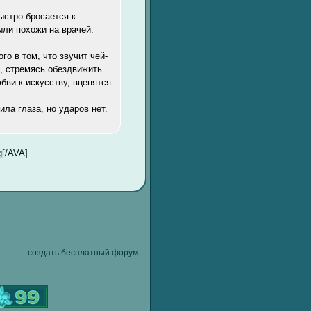
ыстро бросается к
ыли похожи на врачей.
го в том, что звучит чей-
л, стремясь обездвижить.
бви к искусству, вцепятся
ила глаза, но ударов нет.
g[/AVA]
создать бесплатный форум