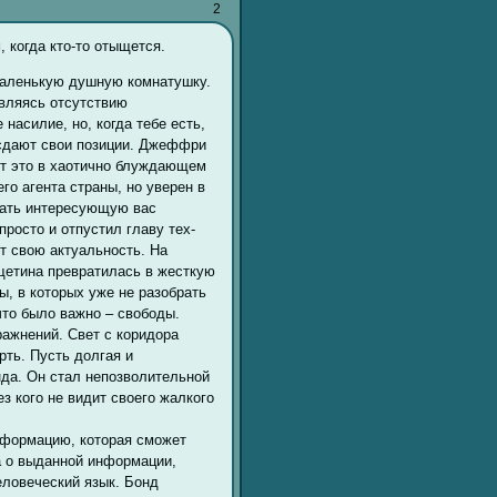
2
 когда кто-то отыщется.
 маленькую душную комнатушку.
ивляясь отсутствию
насилие, но, когда тебе есть,
 сдают свои позиции. Джеффри
ет это в хаотично блуждающем
го агента страны, но уверен в
нать интересующую вас
росто и отпустил главу тех-
ет свою актуальность. На
 щетина превратилась в жесткую
ы, в которых уже не разобрать
что было важно – свободы.
ражнений. Свет с коридора
рть. Пусть долгая и
нда. Он стал непозволительной
з кого не видит своего жалкого
информацию, которая сможет
а о выданной информации,
еловеческий язык. Бонд