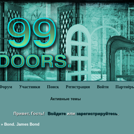
Форум
Участники
Поиск
Регистрация
Войти
Партнёр
Активные темы
Привет, Гость!
Войдите
или
зарегистрируйтесь
.
»
Bond. James Bond