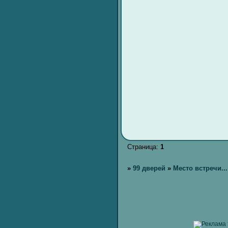
Страница:
1
»
99 дверей
»
Место встречи...