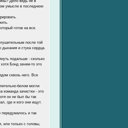
ины? Дело ведь не в
злом умысле в последнюю
рировать.
жить.
который готов на все.
оглушительным после той
о дыхания и стука сердца.
януть подальше - сколько
 хотя Бонд зачем-то это
ядом сквозь него. Все
епительно-белом могли
а команда зачистки - это
отя он не был бы так
л, где и кого они ищут.
 передумалось и так
, или только с головы,