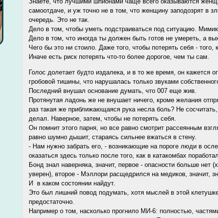
Знаете, что лучшими шпионами чаще всего оказываются женщ
самоотдаче, и уж точно не в том, что женщину заподозрят в 
очередь. Это не так.
Дело в том, чтобы уметь подстраиваться под ситуацию. Мимик
Дело в том, что иногда ты должен быть готов не умереть, а вы
Чего бы это ни стоило. Даже того, чтобы потерять себя - того, 
Иначе есть риск потерять что-то более дорогое, чем ты сам.
Голос долетает будто издалека, и в то же время, он кажется 
гробовой тишины, что нарушалась только звуками собственног
Последний внушал основание думать, что 007 еще жив.
Протянутая ладонь же не внушает ничего, кроме желания отпр
раз такая же приближающаяся рука несла боль? Не сосчитать,
делал. Наверное, затем, чтобы не потерять себя.
Он помнит этого парня, но все равно смотрит рассеянным взгл
равно шумно дышит, стараясь сильнее вжаться в стену.
- Нам нужно забрать его, - возникающие на пороге люди в осл
оказаться здесь только после того, как в катакомбах поработал
Бонд знал наверняка, значит, первое - опасности больше нет (х
уверен), второе - Мэллори расщедрился на медиков, значит, зна
И в каком состоянии найдут.
Это был лишний повод подумать, хотя мыслей в этой клетушке
предостаточно.
Например о том, насколько прогнило МИ-6: полностью, частями