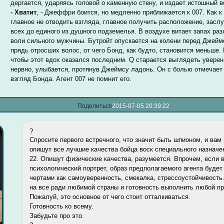
дергается, ударяясь головой о каменную стену, и издает истошный в
- Хватит
, - Джеффри боится, но медленно приближается к 007. Как к
главное не отводить взгляда, главное получить расположение, засл
всех до единого из душного подземелья. В воздухе витает запах ра
воли сильного мужчины. Бутройт опускается на колени перед Джей
прядь отросших волос, от чего Бонд, как будто, становится меньше. 
чтобы этот вдох оказался последним. Q старается выглядеть уверенн
нервно, улыбается, протянув Джеймсу ладонь. Он с болью отмечает
взгляд Бонда. Агент 007 не помнит его.
Поделиться
2015-07-05 20:39:22
?
Спросите первого встречного, что значит быть шпионом, и вам
опишут все лучшие качества бойца воск специального назначе
22. Опишут физические качества, разумеется. Впрочем, если 
психологический портрет, образ предполагаемого агента будет
чертами как самоуверенность, смекалка, стрессоустойчивость.
на все ради любимой страны и готовность выполнить любой пр
Пожалуй, это основное от чего стоит отталкиваться.
Готовность ко всему.
Забудьте про это.