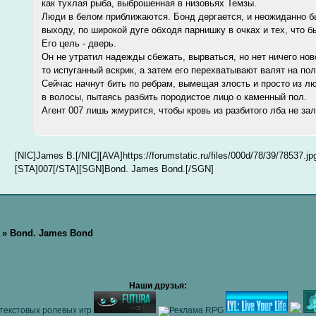
как тухлая рыба, выброшенная в низовьях Темзы.
Люди в белом приближаются. Бонд дергается, и неожиданно б
выходу, по широкой дуге обходя парнишку в очках и тех, что б
Его цель - дверь.
Он не утратил надежды сбежать, вырваться, но нет ничего ново
то испуганный вскрик, а затем его перехватывают валят на по
Сейчас начнут бить по ребрам, вымещая злость и просто из лю
в волосы, пытаясь разбить породистое лицо о каменный пол.
Агент 007 лишь жмурится, чтобы кровь из разбитого лба не зал
[NIC]James B.[/NIC][AVA]https://forumstatic.ru/files/000d/78/39/78537.jp
[STA]007[/STA][SGN]Bond. James Bond.[/SGN]
»
Bond. James Bond
Наши друзья: