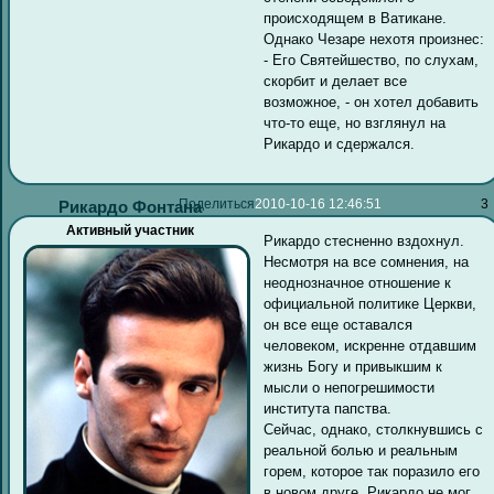
происходящем в Ватикане.
Однако Чезаре нехотя произнес:
- Его Святейшество, по слухам,
скорбит и делает все
возможное, - он хотел добавить
что-то еще, но взглянул на
Рикардо и сдержался.
Поделиться
2010-10-16 12:46:51
3
Рикардо Фонтана
Активный участник
Рикардо стесненно вздохнул.
Несмотря на все сомнения, на
неоднозначное отношение к
официальной политике Церкви,
он все еще оставался
человеком, искренне отдавшим
жизнь Богу и привыкшим к
мысли о непогрешимости
института папства.
Сейчас, однако, столкнувшись с
реальной болью и реальным
горем, которое так поразило его
в новом друге, Рикардо не мог