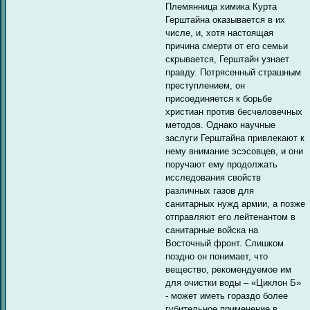
Племянница химика Курта
Герштайна оказывается в их
числе, и, хотя настоящая
причина смерти от его семьи
скрывается, Герштайн узнает
правду. Потрясенный страшным
преступлением, он
присоединяется к борьбе
христиан против бесчеловечных
методов. Однако научные
заслуги Герштайна привлекают к
нему внимание эсэсовцев, и они
поручают ему продолжать
исследования свойств
различных газов для
санитарных нужд армии, а позже
отправляют его лейтенантом в
санитарные войска на
Восточный фронт. Слишком
поздно он понимает, что
вещество, рекомендуемое им
для очистки воды – «Циклон Б»
- может иметь гораздо более
губительное применение в