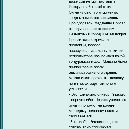
даже сон не мог заставить
Рикардо забыть об этом.
Он не уловил того момента,
когда машина остановилась.
Пробуждаясь, медленно моргал,
оглядываясь по сторонам.
Незнакомый город шумел вокруг.
Пронзительно кричали
продавцы, весело
переругивались мальчишки, из
репродуктора разносился какой-
то дурацкий марш. Машина была
припаркована возле
административного здания,
можно было прочесть табличку,
но в глазах еще темнело от
усталости.
- Это Комаккьо, синьор Рикардо,
- вернувшийся Чезаре уселся за
руль и положил на колени
молодому человеку пакет из
серой бумаги.
- Что тут? - Рикардо еще не
совсем ясно соображал.