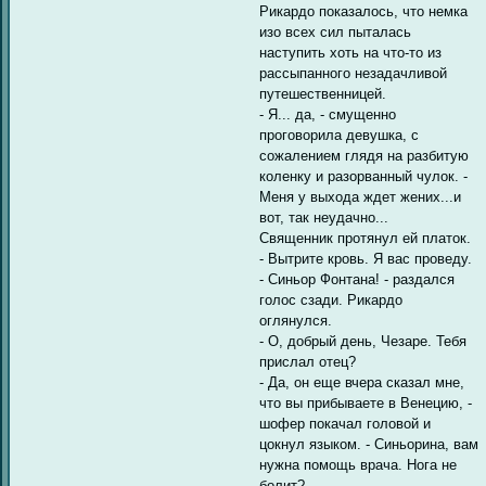
Рикардо показалось, что немка
изо всех сил пыталась
наступить хоть на что-то из
рассыпанного незадачливой
путешественницей.
- Я... да, - смущенно
проговорила девушка, с
сожалением глядя на разбитую
коленку и разорванный чулок. -
Меня у выхода ждет жених...и
вот, так неудачно...
Священник протянул ей платок.
- Вытрите кровь. Я вас проведу.
- Синьор Фонтана! - раздался
голос сзади. Рикардо
оглянулся.
- О, добрый день, Чезаре. Тебя
прислал отец?
- Да, он еще вчера сказал мне,
что вы прибываете в Венецию, -
шофер покачал головой и
цокнул языком. - Синьорина, вам
нужна помощь врача. Нога не
болит?