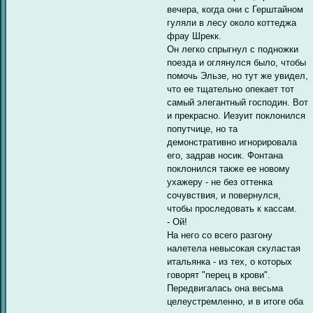
вечера, когда они с Герштайном
гуляли в лесу около коттеджа
фрау Шрекк.
Он легко спрыгнул с подножки
поезда и оглянулся было, чтобы
помочь Эльзе, но тут же увидел,
что ее тщательно опекает тот
самый элегантный господин. Вот
и прекрасно. Иезуит поклонился
попутчице, но та
демонстративно игнорировала
его, задрав носик. Фонтана
поклонился также ее новому
ухажеру - не без оттенка
сочувствия, и повернулся,
чтобы проследовать к кассам.
- Ой!
На него со всего разгону
налетела невысокая скуластая
итальянка - из тех, о которых
говорят "перец в крови".
Передвигалась она весьма
целеустремленно, и в итоге оба