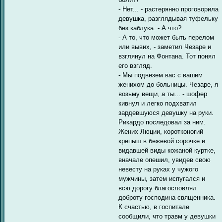
- Нет... - растерянно проговорила
девушка, разглядывая туфельку
без каблука. - А что?
- А то, что может быть перелом
или вывих, - заметил Чезаре и
взглянул на Фонтана. Тот понял
его взгляд.
- Мы подвезем вас с вашим
женихом до больницы. Чезаре, я
возьму вещи, а ты... - шофер
кивнул и легко подхватил
зардевшуюся девушку на руки.
Рикардо последовал за ним.
Жених Люции, коротконогий
крепыш в бежевой сорочке и
видавшей виды кожаной куртке,
вначале опешил, увидев свою
невесту на руках у чужого
мужчины, затем испугался и
всю дорогу благословлял
доброту господина священника.
К счастью, в госпитале
сообщили, что травм у девушки