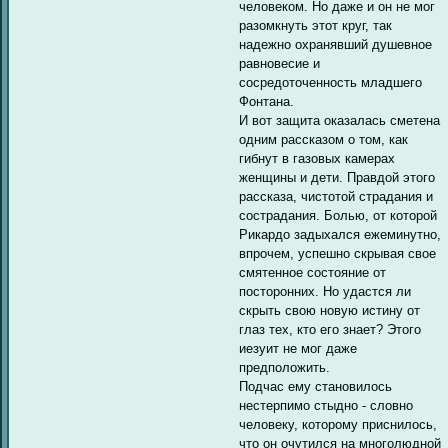
человеком. Но даже и он не мог
разомкнуть этот круг, так
надежно охранявший душевное
равновесие и
сосредоточенность младшего
Фонтана.
И вот защита оказалась сметена
одним рассказом о том, как
гибнут в газовых камерах
женщины и дети. Правдой этого
рассказа, чистотой страдания и
сострадания. Болью, от которой
Рикардо задыхался ежеминутно,
впрочем, успешно скрывая свое
смятенное состояние от
посторонних. Но удастся ли
скрыть свою новую истину от
глаз тех, кто его знает? Этого
иезуит не мог даже
предположить.
Подчас ему становилось
нестерпимо стыдно - словно
человеку, которому приснилось,
что он очутился на многолюдной