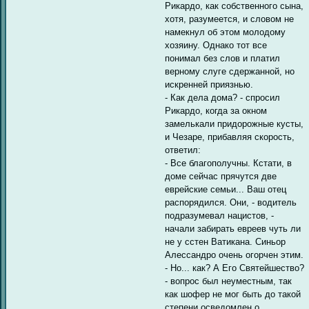
Рикардо, как собственного сына,
хотя, разумеется, и словом не
намекнул об этом молодому
хозяину. Однако тот все
понимал без слов и платил
верному слуге сдержанной, но
искренней приязнью.
- Как дела дома? - спросил
Рикардо, когда за окном
замелькали придорожные кусты,
и Чезаре, прибавляя скорость,
ответил:
- Все благополучны. Кстати, в
доме сейчас прячутся две
еврейские семьи... Ваш отец
распорядился. Они, - водитель
подразумевал нацистов, -
начали забирать евреев чуть ли
не у сстен Ватикана. Синьор
Алессандро очень огорчен этим.
- Но... как? А Его Святейшество?
- вопрос был неуместным, так
как шофер не мог быть до такой
степени осведомлен о