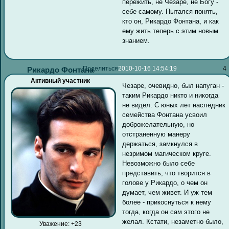
пережить, не Чезаре, не Богу -
себе самому. Пытался понять,
кто он, Рикардо Фонтана, и как
ему жить теперь с этим новым
знанием.
Поделиться
2010-10-16 14:54:19
4
Рикардо Фонтана
Активный участник
Чезаре, очевидно, был напуган -
таким Рикардо никто и никогда
не видел. С юных лет наследник
семейства Фонтана усвоил
доброжелательную, но
отстраненную манеру
держаться, замкнулся в
незримом магическом круге.
Невозможно было себе
представить, что творится в
голове у Рикардо, о чем он
думает, чем живет. И уж тем
более - прикоснуться к нему
тогда, когда он сам этого не
желал. Кстати, незаметно было,
Уважение:
+23