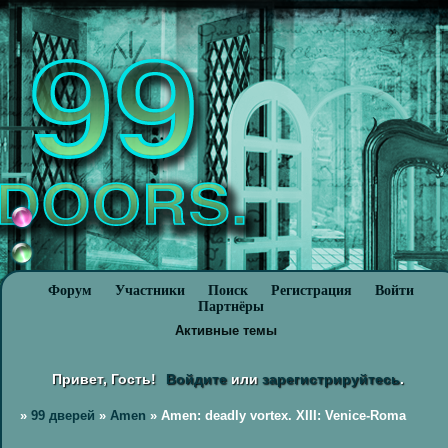
Форум
Участники
Поиск
Регистрация
Войти
Партнёры
Активные темы
Привет, Гость!
Войдите
или
зарегистрируйтесь
.
»
99 дверей
»
Amen
»
Amen: deadly vortex. XIII: Venice-Roma