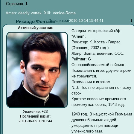
Страница:
1
Amen: deadly vortex. XIII: Venice-Roma
Поделиться
2010-10-14 15:44:41
1
Рикардо Фонтана
Активный участник
Фандом: исторический к/ф
"Amen".
Режисер: К. Коста - Гаврас
(Франция, 2002 год.)
Жанр: drama, военный, OOC.
Рейтинг: G
Основной/желаемый пейринг: -
Пожелания к игре: другие игроки
не требуются.
Пожелания к игрокам: -
N.B. Пост не ограничен по числу
строк.
Краткое описание временного
промежутка: осень, 1943 год.
Уважение:
+23
1940 год. В нацистской Германии
Последний визит:
душевнобольных людей
2011-06-09 11:01:44
умерщвляют при помощи
углекислого газа.