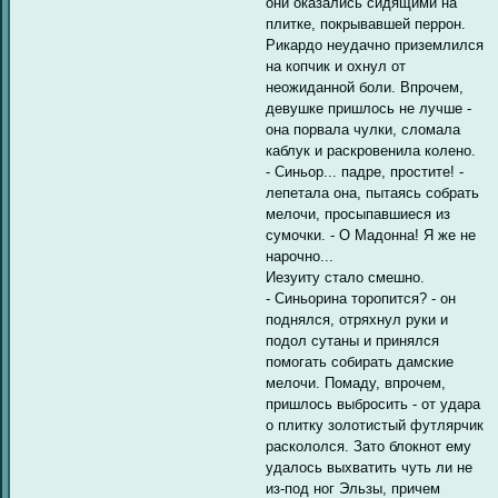
они оказались сидящими на
плитке, покрывавшей перрон.
Рикардо неудачно приземлился
на копчик и охнул от
неожиданной боли. Впрочем,
девушке пришлось не лучше -
она порвала чулки, сломала
каблук и раскровенила колено.
- Синьор... падре, простите! -
лепетала она, пытаясь собрать
мелочи, просыпавшиеся из
сумочки. - О Мадонна! Я же не
нарочно...
Иезуиту стало смешно.
- Синьорина торопится? - он
поднялся, отряхнул руки и
подол сутаны и принялся
помогать собирать дамские
мелочи. Помаду, впрочем,
пришлось выбросить - от удара
о плитку золотистый футлярчик
раскололся. Зато блокнот ему
удалось выхватить чуть ли не
из-под ног Эльзы, причем