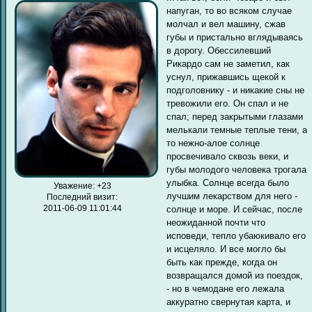
напуган, то во всяком случае
молчал и вел машину, сжав
губы и пристально вглядываясь
в дорогу. Обессилевший
Рикардо сам не заметил, как
уснул, прижавшись щекой к
подголовнику - и никакие сны не
тревожили его. Он спал и не
спал; перед закрытыми глазами
мелькали темные теплые тени, а
то нежно-алое солнце
просвечивало сквозь веки, и
губы молодого человека трогала
улыбка. Солнце всегда было
Уважение:
+23
лучшим лекарством для него -
Последний визит:
2011-06-09 11:01:44
солнце и море. И сейчас, после
неожиданной почти что
исповеди, тепло убаюкивало его
и исцеляло. И все могло бы
быть как прежде, когда он
возвращался домой из поездок,
- но в чемодане его лежала
аккуратно свернутая карта, и