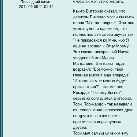
чтобы он мог этого желать.
Последний визит:
2011-06-09 11:01:44
Как-то Витторио сказал, что
девизом Рикардо могли бы быть
слова "Noli me tangere". Фонтана
усмехнулся и напомнил, что
полностью эти слова звучат так:
"Не прикасайся ко Мне, ибо Я
еще не восшел к Отцу Моему".
Это сказал воскресший Иисус
увидевшей его Марии
Магдалине. Витторио тогда
возразил: "Возможно, твоя
главная миссия еще впереди".
"И тогда ко мне можно будет
прикасаться?" - засмеялся
Рикардо. "Почему бы нет", -
серьезно согласился Витторио,
Тори. Торикардо - так называли
их, совершенно непохожих друг
на друга и в то же время
практически неразлучных
друзей.
Тори был самым близким ему