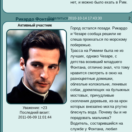
нет, и можно было ехать в Рим.
Поделиться
2010-10-14 17:43:30
2
Рикардо Фонтана
Активный участник
Город остался позади. Рикардо
и Чезаре сообща решили не
спеша проехаться по морскому
побережью.
Трасса на Римини была не из
лучших, однако Чезаре, с
детства возивший младшего
Фонтана, отлично знал, что тому
нравится смотреть в окно на
разноцветные домишки,
облезлые колокольни, ленивых
собак, дремлющих на булыжных
мостовых, причудливые
скопления деревьев, из-за крон
которых внезапно могла ртутно
Уважение:
+23
блеснуть вода. Почему бы и не
Последний визит:
2011-06-09 11:01:44
порадовать мальчика?
Водитель, состарившийся на
службе у Фонтана, любил