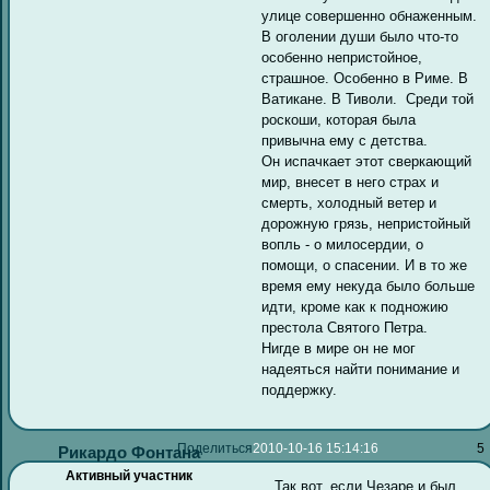
улице совершенно обнаженным.
В оголении души было что-то
особенно непристойное,
страшное. Особенно в Риме. В
Ватикане. В Тиволи. Среди той
роскоши, которая была
привычна ему с детства.
Он испачкает этот сверкающий
мир, внесет в него страх и
смерть, холодный ветер и
дорожную грязь, непристойный
вопль - о милосердии, о
помощи, о спасении. И в то же
время ему некуда было больше
идти, кроме как к подножию
престола Святого Петра.
Нигде в мире он не мог
надеяться найти понимание и
поддержку.
Поделиться
2010-10-16 15:14:16
5
Рикардо Фонтана
Активный участник
...Так вот, если Чезаре и был