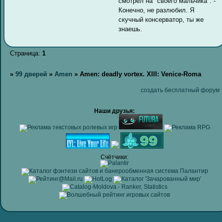
смотрел на "своего мальчика". -
Конечно, не разлюбил. Я
скучный консерватор, ты же
знаешь.
Страница:
1
»
99 дверей
»
Amen
»
Amen: deadly vortex. XIII: Venice-Roma
создать бесплатный форум
Наши друзья:
Счётчики: