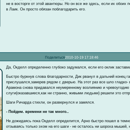
не в восторге от этой авантюры. Но он все же здесь, если их обоих 
в Лаик. Он просто обязан поблагодарить его.
Поделиться
2010-10-19 17:18:46
Да, Окделл определенно глубоко задумался, если его оклик застави
Быстро буркнув слова благодарности, Дик рванул в дальний конец г
прислушался,замерев рядом с дверью. На этот раз все шло гладко- 
Арамона снова придавался неумеренному возлиянию и чревоугодию 
слуги(оказавшиеся,как ни странно, живыми людьми) решили это отпр
Шаги Ричарда стихли, он развернулся и замялся.
- Пойдем. времени не так много..
Не дожидаясь пока Окделл определится, Арно быстро пошел в темно
отзываясь только эхом на его шаги - не осталось ни шороха мышей, 