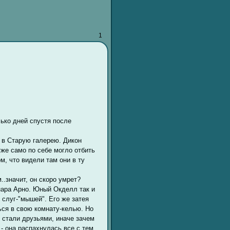
1
лько дней спустя после
я в Старую галерею. Дикон
же само по себе могло отбить
м, что видели там они в ту
.значит, он скоро умрет?
унара Арно. Юный Окделл так и
 слуг-"мышей". Его же затея
ься в свою комнату-келью. Но
и стали друзьями, иначе зачем
- она распахнулась все с тем