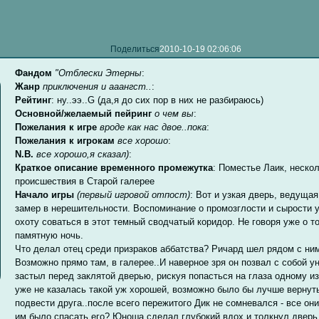
Поделиться
2010-10-19 02:06:06
Фандом
"Отблески Этерны
:
Жанр
приключения и ааангст..
:
Рейтинг
: ну..ээ..G (да,я до сих пор в них не разбираюсь)
Основной/желаемый пейринг
о чем вы
:
Пожелания к игре
вроде как нас двое..пока
:
Пожелания к игрокам
все хорошо
:
N.B.
все хорошо,я сказал)
:
Краткое описание временного промежутка
: Поместье Лаик, неско
происшествия в Старой галерее
Начало игры
(первый игровой отпост)
: Вот и узкая дверь, ведуща
замер в нерешительности. Воспоминание о промозглости и сырости у
охоту соваться в этот темный сводчатый коридор. Не говоря уже о то
памятную ночь.
Что делал отец среди призраков аббатства? Ричард шел рядом с ним.
Возможно прямо там, в галерее..И наверное зря он позвал с собой 
застыл перед заклятой дверью, рискуя попасться на глаза одному из
уже не казалась такой уж хорошей, возможно было бы лучше вернут
подвести друга..после всего пережитого Дик не сомневался - все он
им было спасать его? Юноша сделал глубокий вдох и толкнул дверь 