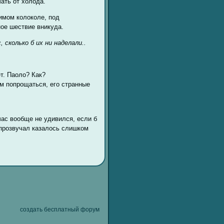
ать от холода.
имом колоколе, под
ное шествие вникуда.
сколько б их ни наделали..
т. Паоло? Как?
им попрощаться, его странные
час вообще не удивился, если б
с прозвучал казалось слишком
создать бесплатный форум