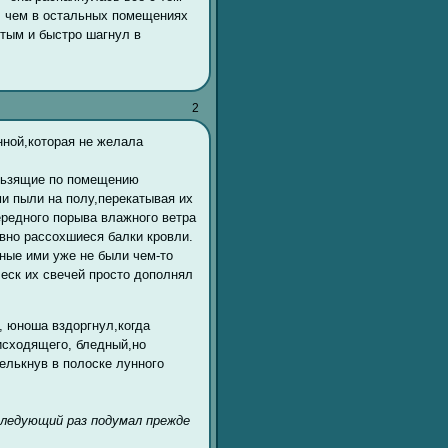
, чем в остальных помещениях
утым и быстро шагнул в
2
нной,которая не желала
льзящие по помещению
ми пыли на полу,перекатывая их
чередного порыва влажного ветра
вно рассохшиеся балки кровли.
нные ими уже не были чем-то
леск их свечей просто дополнял
, юноша вздоргнул,когда
исходящего, бледный,но
елькнув в полоске лунного
следующий раз подумал прежде