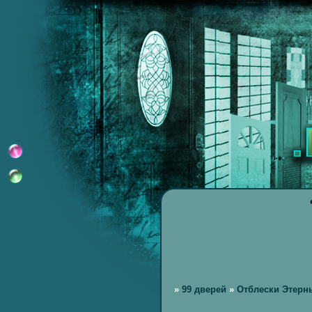
»
99 дверей
»
Отблески Этерн