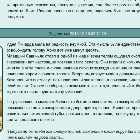
же противным скрежетом, пахнуло сыростью, еще более промозглой
поместья Лаик. Ричард поспешно огляделся, опасаясь быть застигн
полумрак.
Поделиться
2010-10-19 02:49:09
Идея Ричарда была на редкость неумной. Эта мысль была единстве
освобождать голову Арно вот уже минут десять.
Младший Савиньяк стоял в одной из ниш и всем телом ощущал ско
сквозняки- вот настоящие хозяева этого склепа. Они играли с комья
из угла в угол,снова и снова начиная свою игру,когда на улице,от о
начинали хором скрипеть тополя. Вторя им,похрустывали давным-да
Казалось,что время тут остановилось и застоялось,а призраки,виде
необычным. Скорее наоборот,в таком месте как это,зеленоватый отб
жутковато-печальную картину умирания.
Погрузившись в мысли о бренности бытия и окончательно замерзший
несмазанные петли заскрипели и дверь приоткрылась. Виновник про
решительно сжимающий губы, протиснулся в галерею, на секунду м
света падавшего от окна.
"Напугать бы тебя как следует,чтоб заикаться начал,вдруг бы в 
чем к кошкам на рога лезть..."