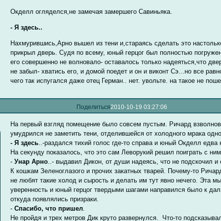
Окделл огляделся,не замечая замершего Савиньяка.
- Я здесь..
Нахмурившись,Арно вышел из тени и,стараясь сделать это настольк
прикрыл дверь. Судя по всему, юный герцог был полностью погружен
его совершенно не волновало- оставалось только надеяться,что две
не забыл- хватись его, и домой поедет и он и виконт Сэ...но все равн
чего так испугался даже отец Герман.. нет. увольте. на такое не пош
Поделиться
2010-10-19 03:27:06
На первый взгляд помещение было совсем пустым. Ричард взволнов
умудрился не заметить тени, отделившейся от холодного мрака одно
- Я здесь
..-раздался тихий голос где-то справа и юный Окделл едва
На секунду показалось, что это сам Леворукий решил поиграть с ним
-
Унар Арно
..- выдавил Дикон, от души надеясь, что не подскочил и
К кошкам Зеленоглазого и прочих закатных тварей. Почему-то Ричар
не любят такие холод и сырость и делать им тут явно нечего. Эта м
уверенность и юный герцог твердыми шагами направился было к даль
откуда появлялись призраки.
-
Спасибо, что пришел
.
Не пройдя и трех метров Дик круто развернулся. Что-то подсказыва