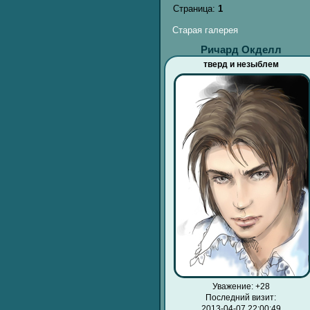
Страница:
1
Старая галерея
Ричард Окделл
тверд и незыблем
Уважение:
+28
Последний визит:
2013-04-07 22:00:49