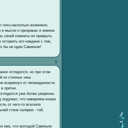
о тихо,насколько возможно,
 в мысли о призраках и земное
рь своей комнаты он прикрыть
о оставить его наедине с тем,
ел бы ни один Савиньяк!
3
анно огляделся, но при этом
й из стенных ниш.
 не вскрикнул от неожиданности.
 в прятки.
 огляделся уже более уверенно.
д подумал, что наверняка кошки
ысль от чего-то вселила
ней стене галереи - той,
ло ему, что молодой Савиньяк