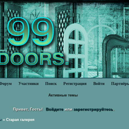
Форум
Участники
Поиск
Регистрация
Войти
Партнёр
Активные темы
Привет, Гость!
Войдите
или
зарегистрируйтесь
.
ы
»
Старая галерея