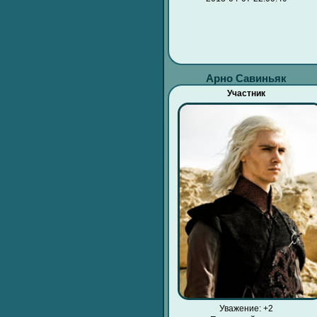
Арно Савиньяк
Участник
Уважение:
+2