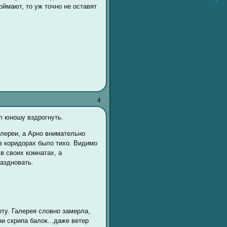
поймают, то уж точно не оставят
4
л юношу вздрогнуть.
алереи, а Арно внимательно
в коридорах было тихо. Видимо
в своих комнатах, а
аздновать.
ту. Галерея словно замерла,
ни скрипа балок...даже ветер