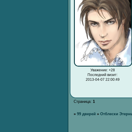
Уважение:
+28
Последний визит:
2013-04-07 22:00:49
Страница:
1
»
99 дверей
»
Отблески Этерн