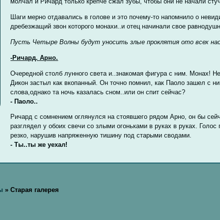
молчал и Ричард только крепче сжал зубы, чтобы они не начали стуч
Шаги мерно отдавались в голове и это почему-то напомнило о невид
дребезжащий звон которого монахи..и отец начинали свое равнодуш
Пусть Четыре Волны будут уносить злые проклятия ото всех нас, 
-Ричард. Арно.
Очередной столб лунного света и..знакомая фигура с ним. Монах! Не
Дикон застыл как вкопанный. Он точно помнил, как Паоло зашел с н
слова,однако та ночь казалась сном..или он спит сейчас?
- Паоло..
Ричард с сомнением оглянулся на стоявшего рядом Арно, он бы сей
разглядел у обоих свечи со злыми огоньками в руках в руках. Голо
резко, нарушив напряженную тишину под старыми сводами.
- Ты..ты же уехал!
ы
»
Старая галерея