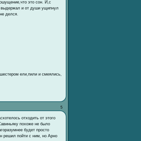
шущение,что это сон. И,с
е выдержал и от души ущипнул
 не делся.
вшестером ели,пили и смеялись,
5
схотелось отходить от этого
 Савиньяку похоже не было
агоразумнее будет просто
н решил пойти с ним, но Арно