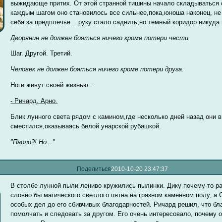
выжидающе притих. От этой странной тишины начало складываться о
каждым шагом оно становилось все сильнее,пока,юноша наконец, н
себя за предплечье... руку стало саднить,но темный коридор никуда
Дворянин не должен бояться ничего кроме потери чести.
Шаг. Другой. Третий.
Человек не должен бояться ничего кроме потери друга.
Ноги живут своей жизнью...
- Ричард. Арно.
Блик лунного света рядом с камином,где несколько дней назад они 
сместился,оказываясь белой унарской рубашкой.
"Паоло?! Но..."
Поделиться
2010-10-20 23:47:37
В столбе лунной пыли лениво кружились пылинки. Дику почему-то ра
словно бы магического светлого пятна на грязном каменном полу, а
особых дел до его сбивчивых благодарностей. Ричард решил, что бл
помолчать и следовать за другом. Его очень интересовало, почему о